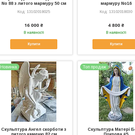
No 88 з литого мармуру 50 см
мармуру No16
13102018025
13102018030
16 000 ₴
4 800 ₴
В наявності
В наявності
Купити
Купити
Новинка
Топ продаж
Скульптура Ангел скорботи з
Скульптура Матері Б
литого каменю 82 см
Покрова #5