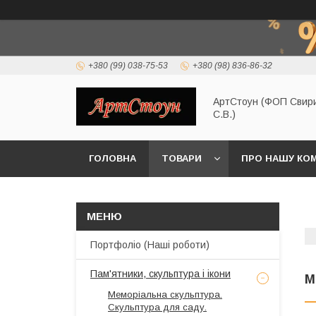
+380 (99) 038-75-53
+380 (98) 836-86-32
АртСтоун (ФОП Свир
С.В.)
ГОЛОВНА
ТОВАРИ
ПРО НАШУ КО
Портфоліо (Наші роботи)
Пам'ятники, скульптура і ікони
М
Меморіальна скульптура.
Скульптура для саду.