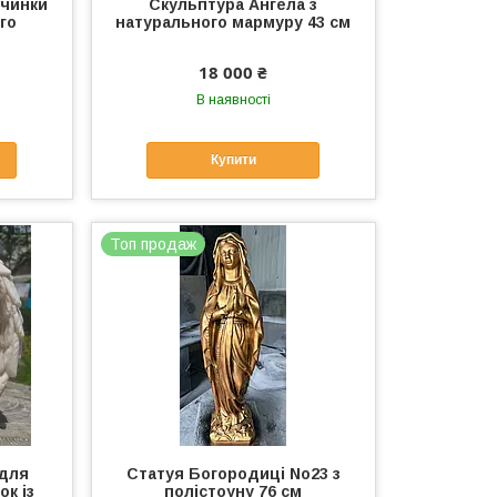
вчинки
Скульптура Ангела з
го
натурального мармуру 43 см
18 000 ₴
В наявності
Купити
Топ продаж
 для
Статуя Богородиці No23 з
ок із
полістоуну 76 см