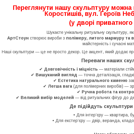
Переглянути нашу скульптуру можна 
Коростишів, вул. Героїв Неб
(у дворі приватного
Шукаєте унікальну ритуальну скульптуру, я
АртСтоун
створює вироби з
полімеру, литого мармуру та 
майстерність і сучасні ма
Наші скульптури — це не просто декор. Це акцент, який додає пр
Переваги наших ску
✔
Довговічність і міцність
— матеріали стійк
✔
Вишуканий вигляд
— точна деталізація, глад
✔
Естетика натурального каменю
за
✔
Легша вага
(для полімерних виробів) — зр
✔
Ручна робота та контро
✔
Великий вибір моделей
— від ритуальних фігур до д
Де підійдуть скульптури
• Для інтер’єру — квартира, б
• Для екстер’єру — двір, веранда, клад