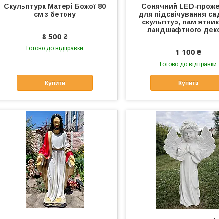
Скульптура Матері Божої 80
Сонячний LED-проже
см з бетону
для підсвічування са
скульптур, пам'ятник
ландшафтного дек
8 500 ₴
Готово до відправки
1 100 ₴
Готово до відправки
Купити
Купити