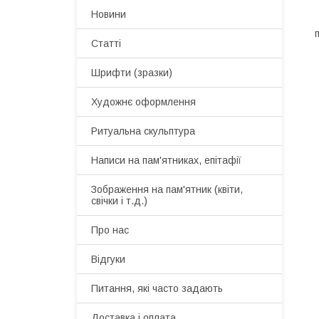
Новини
Статті
Шрифти (зразки)
Художнє оформлення
Ритуальна скульптура
Написи на пам'ятниках, епітафії
Зображення на пам'ятник (квіти,
свічки і т.д.)
Про нас
Відгуки
Питання, які часто задають
Доставка і оплата