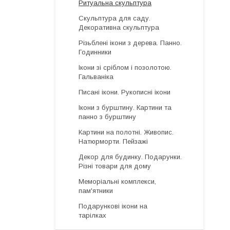
Ритуальна скульптура
Скульптура для саду.
Декоративна скульптура
Різьблені ікони з дерева. Панно.
Годинники
Ікони зі сріблом і позолотою.
Гальваніка
Писані ікони. Рукописні ікони
Ікони з бурштину. Картини та
панно з бурштину
Картини на полотні. Живопис.
Натюрморти. Пейзажі
Декор для будинку. Подарунки.
Різні товари для дому
Меморіальні комплекси,
пам'ятники
Подарункові ікони на
тарілках