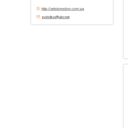
http://artstonedon.com.ua
sviridko@ukr.net