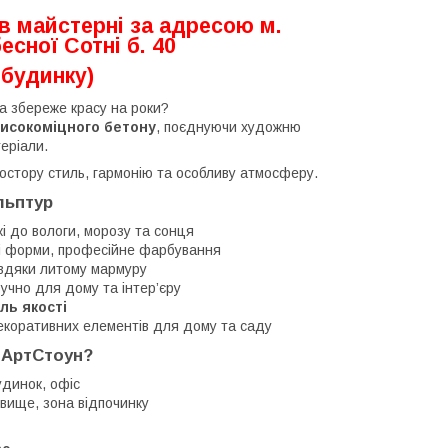
в майстерні
за адресою м.
есної Сотні б. 40
 будинку)
ка збереже красу на роки?
високоміцного бетону
, поєднуючи художню
теріали.
остору стиль, гармонію та особливу атмосферу.
льптур
і до вологи, морозу та сонця
кі форми, професійне фарбування
вдяки литому мармуру
учно для дому та інтер’єру
ль якості
екоративних елементів для дому та саду
 АртСтоун?
удинок, офіс
овище, зона відпочинку