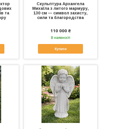
ктор
Скульптура Архангела
дових
Михаїла з литого мармуру,
ів та
130 см — символ захисту,
ору
сили та благородства
110 000 ₴
В наявності
Купити