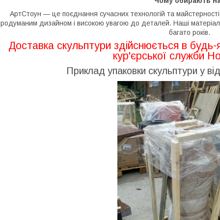
Чому обирають н
АртСтоун — це поєднання сучасних технологій та майстерності 
продуманим дизайном і високою увагою до деталей. Наші матеріали
багато років.
Доставка скульптури здійснюється в будь-
кур'єрської служби Н
Приклад упаковки скульптури у від