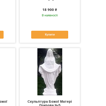
18 900 ₴
В наявності
Купити
ожої
Скульптура Божої Матері
Покрова №5