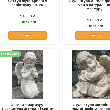
Статуя Ісуса Христа з
Скульптура Ангела ді
полістоуну 120 см
35 см з натурально
мармуру
17 500 ₴
13 800 ₴
В наявності
В наявності
Купити
Купити
Топ продаж
Ангели з мармуру.
Скульптури ангелів
Скульптура ангела дівчинки
пам'ятників. Ангелоч