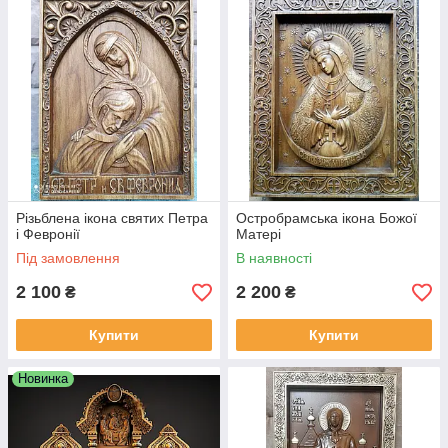
Різьблена ікона святих Петра
Остробрамська ікона Божої
і Февронії
Матері
Під замовлення
В наявності
2 100
2 200
₴
₴
Купити
Купити
Ікони різьблені лікаря Євгена Боткіна і
Новинка
Святого муч. Агафангела (моделі розроблені
під замовлення)
Породи дерева з якими ми працюємо: дуб,