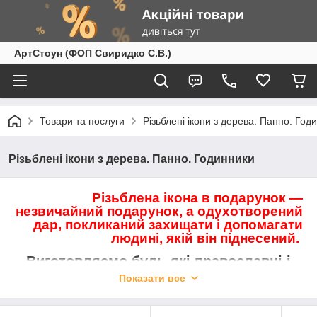
АртСтоун (ФОП Свиридко С.В.)
Товари та послуги
Різьблені ікони з дерева. Панно. Год
Різьблені ікони з дерева. Панно. Годинники
Різьблена ікона
в подарунок
―
незвичайний подарунок, а одухотворений
дар, покликаний захищати і допомагати
людині, якій він піднесений.
Виготовляємо будь-які православні і
католицькі різьблені ікони з дерева під
Показати все
замовлення.