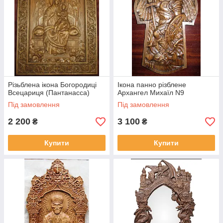
Різьблена ікона Богородиці
Ікона панно різблене
Всецариця (Пантанасса)
Архангел Михаїл N9
Під замовлення
Під замовлення
2 200
3 100
₴
₴
Купити
Купити