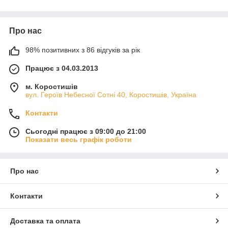
(«мірі») новонародженого і зображала тезоіменного йому
святого. Ця ікона супроводжує малюка на життя і захищає
його. Наприклад,
ікона для малюка Сергія
.
Про нас
98% позитивних з 86 відгуків за рік
Працює з 04.03.2013
м. Коростишів
вул. Героїв Небесної Сотні 40, Коростишів, Україна
Контакти
Сьогодні працює з 09:00 до 21:00
Показати весь графік роботи
Про нас
Контакти
Доставка та оплата