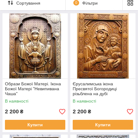
Сортування
0
Фільтри
Образи Божої Матері. Ікона
Єрусалимська ікона
Божої Матері "Невипивана
Пресвятої Богородиці
Чаша"
різьблена на дубі
В наявності
В наявності
2 200
2 200
₴
₴
Купити
Купити