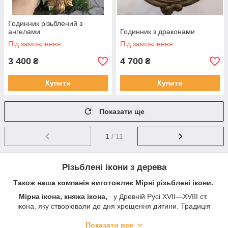
Годинник різьблений з
ангелами
Годинник з драконами
Під замовлення
Під замовлення
3 400
4 700
₴
₴
Купити
Купити
Показати ще
1
/ 11
Різьблені ікони з дерева
Також наша компанія виготовляє Мірні різьблені ікони.
Мірна ікона, княжа ікона,
у Древній Русі XVII—XVIII ст.
ікона, яку створювали до дня хрещення дитини. Традиція
існувала практично виключно в царській родині. Така ікона
Показати все
була вузькою по ширині, а по висоті відповідала зростанню