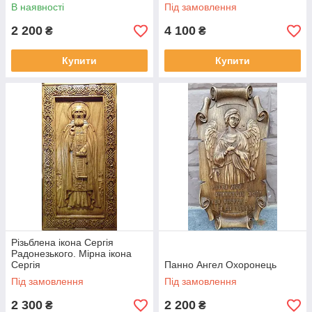
В наявності
Під замовлення
переглянути
тут
2 200
4 100
₴
₴
Купити
Купити
Різьблена ікона Сергія
Радонезького. Мірна ікона
Сергія
Панно Ангел Охоронець
Під замовлення
Під замовлення
2 300
2 200
₴
₴