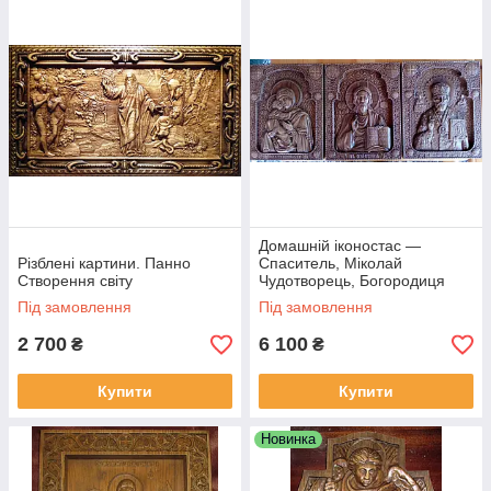
Домашній іконостас —
Різблені картини. Панно
Спаситель, Міколай
Створення світу
Чудотворець, Богородиця
Під замовлення
Під замовлення
2 700
6 100
₴
₴
Купити
Купити
Новинка