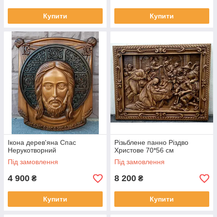
Купити
Купити
Ікона дерев'яна Спас
Різьблене панно Різдво
Нерукотворний
Христове 70*56 см
Під замовлення
Під замовлення
4 900
8 200
₴
₴
Купити
Купити