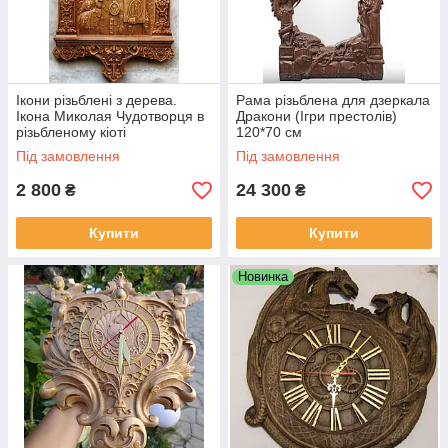
Ікони різьблені з дерева.
Рама різьблена для дзеркала
Ікона Миколая Чудотворця в
Дракони (Ігри престолів)
різьбленому кіоті
120*70 см
Під замовлення
Під замовлення
2 800
24 300
₴
₴
Купити
Купити
Новинка