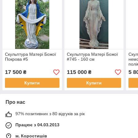
Скульптура Матері Божої
Скульптура Матері Божої
Скул
Покрова #5
#745 - 160 см
немо
полі
17 500
115 000
5 8
₴
₴
Купити
Купити
Про нас
97% позитивних з 80 відгуків за рік
Працює з 04.03.2013
м. Коростишів