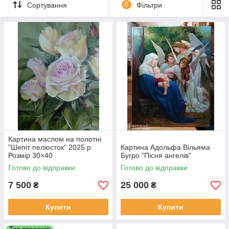
Сортування
0
Фільтри
НЕ ДРУК!!!
Техніка, в якій виконані картини:
лесування
Цю техніку використовував Леонардо
да Вінчі. У його відомій картині «Мона
Ліза» можна побачити нескінченну
кількість лесувань, завдяки чому
картину можна побачити практично «до
дна».
Картина маслом на полотні
"Шепіт пелюсток" 2025 р
Картина Адольфа Вільяма
Розмір 30×40
Бугро "Пісня ангелів"
Готово до відправки
Готово до відправки
7 500
25 000
₴
₴
Купити
Купити