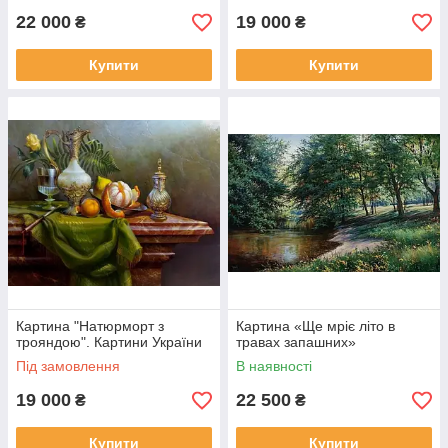
22 000
19 000
₴
₴
Купити
Купити
Картина "Натюрморт з
Картина «Ще мріє літо в
трояндою". Картини України
травах запашних»
Під замовлення
В наявності
19 000
22 500
₴
₴
Купити
Купити