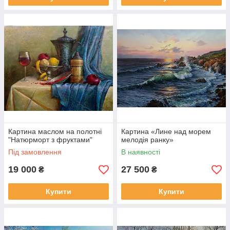
Картина маслом на полотні
Картина «Лине над морем
"Натюрморт з фруктами"
мелодія ранку»
Під замовлення
В наявності
19 000
27 500
₴
₴
Купити
Купити