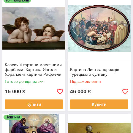
Топ продажів
Класичні картини масляними
фарбами. Картина Янголи
Картина Лист запорожців
(фрагмент картини Рафаеля
турецького султану
"Сикстинська Мадонна""
Готово до відправки
Під замовлення
55*80 см
15 000
46 000
₴
₴
Купити
Купити
Новинка