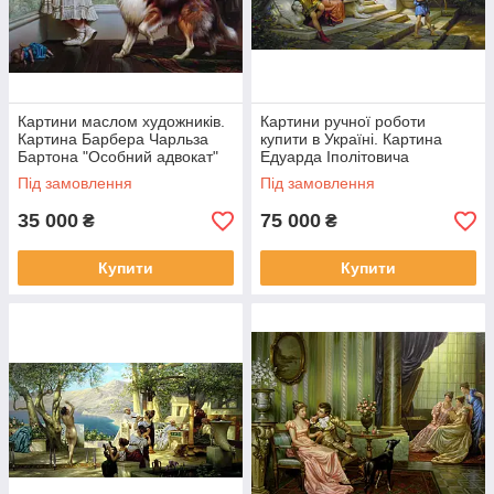
Картини маслом художників.
Картини ручної роботи
Картина Барбера Чарльза
купити в Україні. Картина
Бартона "Особний адвокат"
Едуарда Іполітовича
Семірадського "Небезпечний
Під замовлення
Під замовлення
урок".
35 000
75 000
₴
₴
Купити
Купити