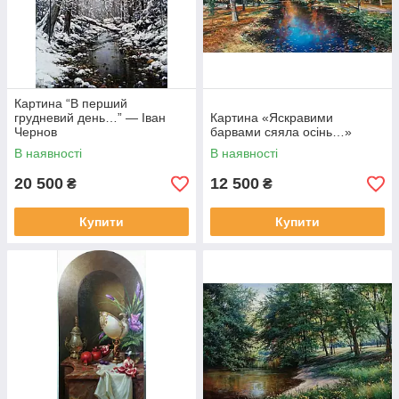
Картина “В перший
грудневий день…” — Іван
Картина «Яскравими
Чернов
барвами сяяла осінь…»
В наявності
В наявності
20 500
12 500
₴
₴
Купити
Купити