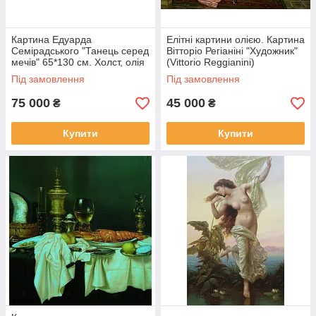
Картина Едуарда
Елітні картини олією. Картина
Семірадського "Танець серед
Вітторіо Регіаніні "Художник"
мечів" 65*130 см. Холст, олія
(Vittorio Reggianini)
Під замовлення
Під замовлення
75 000
45 000
₴
₴
Купити
Купити