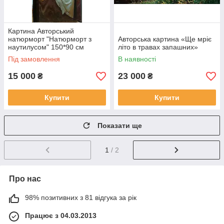
Картина Авторський
натюрморт "Натюрморт з
Авторська картина «Ще мріє
наутилусом" 150*90 см
літо в травах запашних»
Під замовлення
В наявності
15 000
23 000
₴
₴
Купити
Купити
Показати ще
1
/ 2
Про нас
98% позитивних з 81 відгука за рік
Працює з 04.03.2013