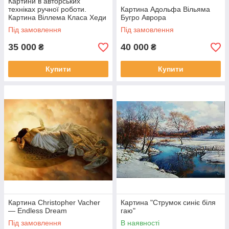
Картини в авторських
техніках ручної роботи.
Картина Адольфа Вільяма
Картина Віллема Класа Хеди
Бугро Аврора
"Натюрморт з раком"
Під замовлення
Під замовлення
35 000
40 000
₴
₴
Купити
Купити
Картина Christopher Vacher
Картина "Струмок синіє біля
— Endless Dream
гаю"
Під замовлення
В наявності