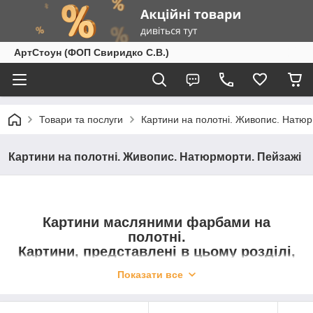
АртСтоун (ФОП Свиридко С.В.)
Товари та послуги
Картини на полотні. Живопис. Натюр
Картини на полотні. Живопис. Натюрморти. Пейзажі
Картини масляними фарбами на
полотні.
Картини, представлені в цьому розділі,
виконані повністю вручну в техніці
Показати все
масляного живопису на полотні
УВАГА! Роботу виконано художником на
полотні повністю власноруч!