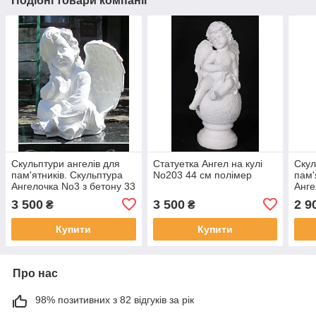
Подібні товари компанії
Скульптури ангелів для
Статуетка Ангел на кулі
Скул
пам'ятників. Скульптура
No203 44 см полімер
пам'
Ангелочка No3 з бетону 33
Анге
см
бето
3 500
3 500
2 9
₴
₴
Купити
Купити
Про нас
98% позитивних з 82 відгуків за рік