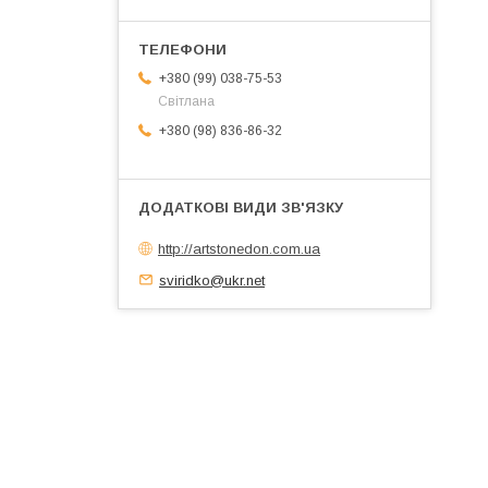
+380 (99) 038-75-53
Світлана
+380 (98) 836-86-32
http://artstonedon.com.ua
sviridko@ukr.net