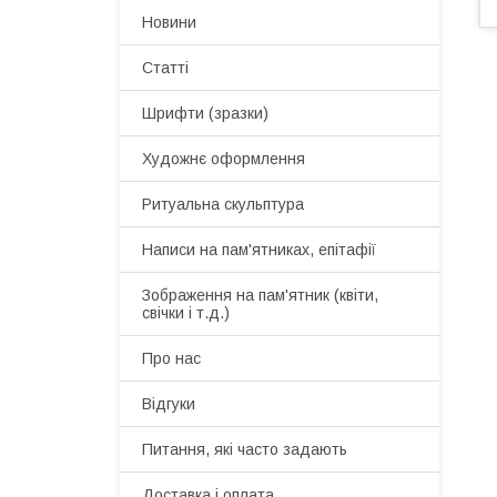
Новини
Статті
Шрифти (зразки)
Художнє оформлення
Ритуальна скульптура
Написи на пам'ятниках, епітафії
Зображення на пам'ятник (квіти,
свічки і т.д.)
Про нас
Відгуки
Питання, які часто задають
Доставка і оплата