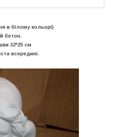
ня в білому кольорі)
й бетон.
шви 32*25 см
ста всередині.