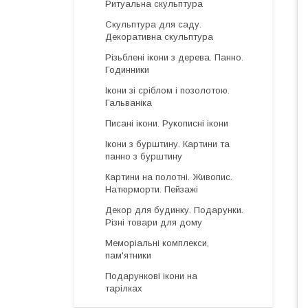
Ритуальна скульптура
Скульптура для саду.
Декоративна скульптура
Різьблені ікони з дерева. Панно.
Годинники
Ікони зі сріблом і позолотою.
Гальваніка
Писані ікони. Рукописні ікони
Ікони з бурштину. Картини та
панно з бурштину
Картини на полотні. Живопис.
Натюрморти. Пейзажі
Декор для будинку. Подарунки.
Різні товари для дому
Меморіальні комплекси,
пам'ятники
Подарункові ікони на
тарілках