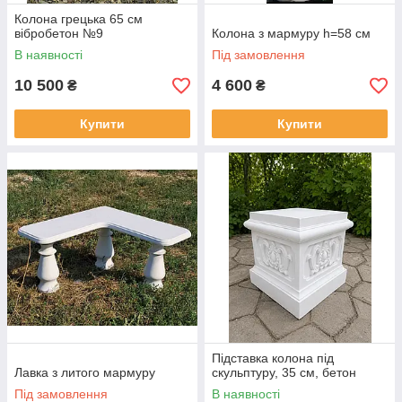
Колона грецька 65 см
вібробетон №9
Колона з мармуру h=58 см
В наявності
Під замовлення
10 500
4 600
₴
₴
Купити
Купити
Підставка колона під
Лавка з литого мармуру
скульптуру, 35 см, бетон
Під замовлення
В наявності