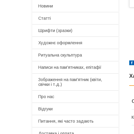
Новини
Статті
Шрифти (зразки)
Художнє оформлення
Ритуальна скульптура
Написи на пам'ятниках, епітафії
Х
Зображення на пам'ятник (квіти,
свічки і т.д.)
Про нас
Відгуки
К
Питання, які часто задають
Доставка і оплата