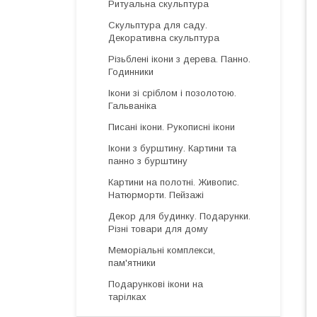
Ритуальна скульптура
Скульптура для саду.
Декоративна скульптура
Різьблені ікони з дерева. Панно.
Годинники
Ікони зі сріблом і позолотою.
Гальваніка
Писані ікони. Рукописні ікони
Ікони з бурштину. Картини та
панно з бурштину
Картини на полотні. Живопис.
Натюрморти. Пейзажі
Декор для будинку. Подарунки.
Різні товари для дому
Меморіальні комплекси,
пам'ятники
Подарункові ікони на
тарілках