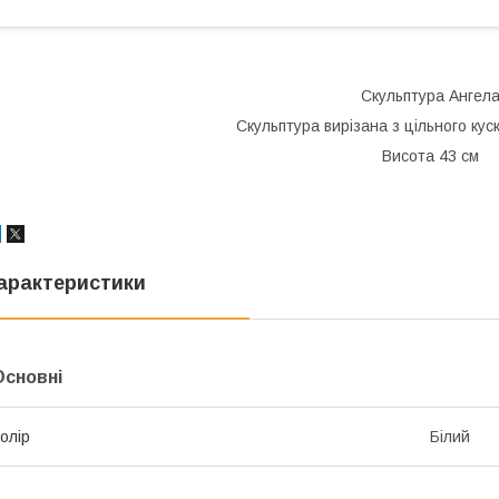
Скульптура Ангел
Скульптура вирізана з цільного кус
Висота 43 см
арактеристики
Основні
олір
Білий