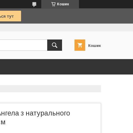
Кошик
Кошик
нгела з натурального
см