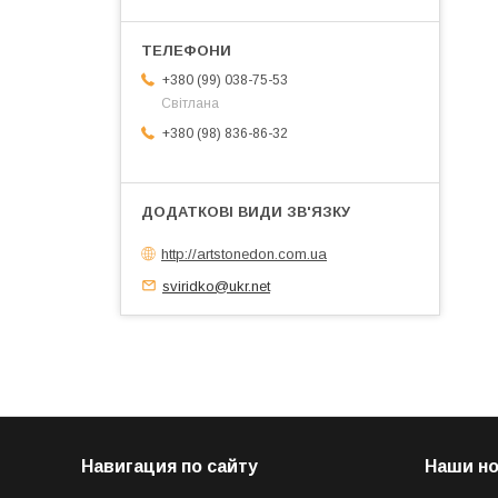
+380 (99) 038-75-53
Світлана
+380 (98) 836-86-32
http://artstonedon.com.ua
sviridko@ukr.net
Навигация по сайту
Наши н