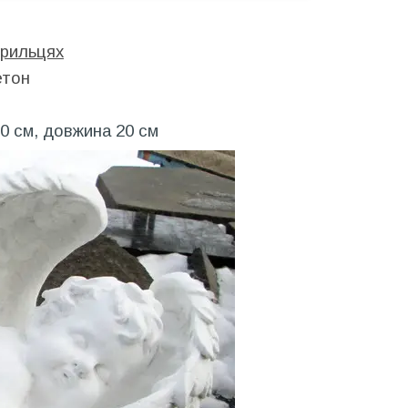
крильцях
етон
0 см, довжина 20 см