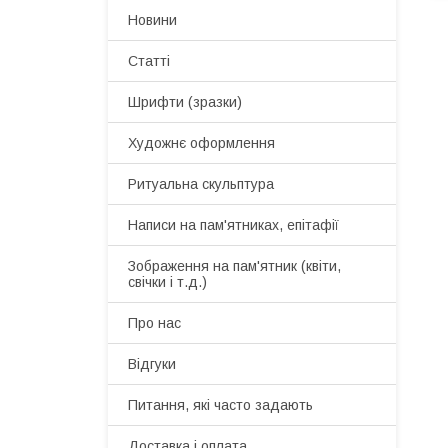
Новини
Статті
Шрифти (зразки)
Художнє оформлення
Ритуальна скульптура
Написи на пам'ятниках, епітафії
Зображення на пам'ятник (квіти,
свічки і т.д.)
Про нас
Відгуки
Питання, які часто задають
Доставка і оплата