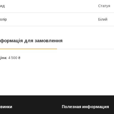
Вид
Статуя
олір
Білий
нформація для замовлення
іна:
4 500 ₴
овинки
Полезная информация