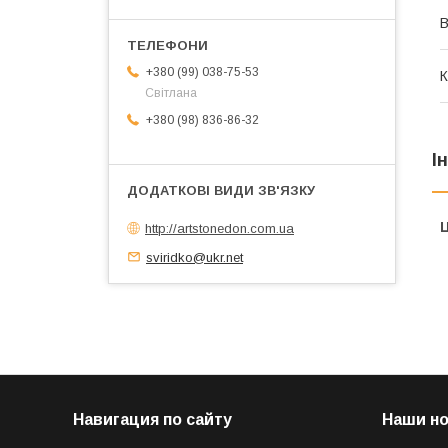
+380 (99) 038-75-53
К
Світлана
+380 (98) 836-86-32
І
Ц
http://artstonedon.com.ua
sviridko@ukr.net
Навигация по сайту
Наши н