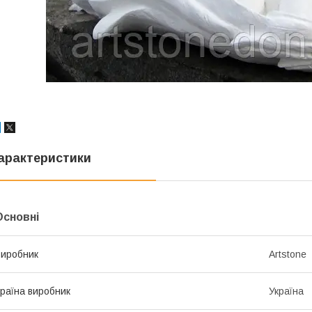
арактеристики
Основні
иробник
Artstone
раїна виробник
Україна