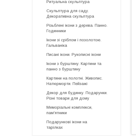
Ритуальна скульптура
Скульптура для саду.
Декоративна скульптура
Різьблені ікони з дерева. Панно.
Годинники
Ікони зі сріблом і позолотою.
Гальваніка
Писані ікони. Рукописні ікони
Ікони з бурштину. Картини та
панно з бурштину
Картини на полотні. Живопис.
Натюрморти. Пейзажі
Декор для будинку. Подарунки.
Різні товари для дому
Меморіальні комплекси,
пам'ятники
Подарункові ікони на
тарілках