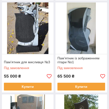
Пам'ятник із зображенням
Пам'ятник для мисливця №3
гітари No1
Під замовлення
Під замовлення
55 000
65 500
₴
₴
Купити
Купити