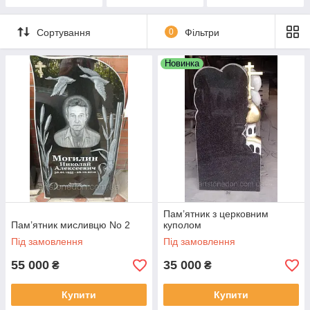
могилу з ангелом
Сортування
0
Фільтри
Новинка
Пам’ятник з церковним
Пам’ятник мисливцю No 2
куполом
Під замовлення
Під замовлення
55 000
35 000
₴
₴
Купити
Купити