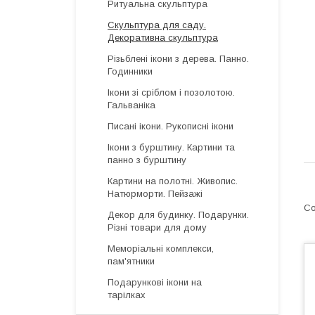
Ритуальна скульптура
Скульптура для саду.
Декоративна скульптура
Різьблені ікони з дерева. Панно.
Годинники
Ікони зі сріблом і позолотою.
Гальваніка
Писані ікони. Рукописні ікони
Ікони з бурштину. Картини та
панно з бурштину
Картини на полотні. Живопис.
Натюрморти. Пейзажі
Декор для будинку. Подарунки.
Різні товари для дому
Меморіальні комплекси,
пам'ятники
Подарункові ікони на
тарілках