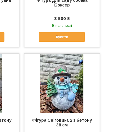
гуана
Фігура для саду собака
Боксер
3 500 ₴
В наявності
Купити
бетону
Фігура Сніговика 2 з бетону
38 см