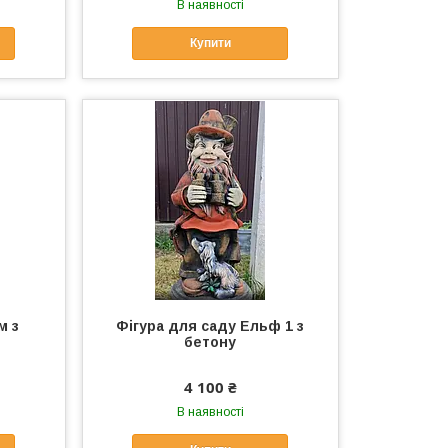
В наявності
Купити
м з
Фігура для саду Ельф 1 з
бетону
4 100 ₴
В наявності