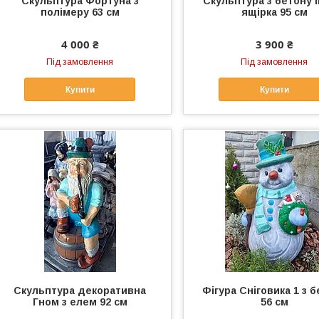
Скульптура Фортуна з
Скульптура з бетону І
полімеру 63 см
ящірка 95 см
4 000 ₴
3 900 ₴
Під замовлення
Під замовлення
Купити
Купити
Скульптура декоративна
Фігура Сніговика 1 з 
Гном з елем 92 см
56 см