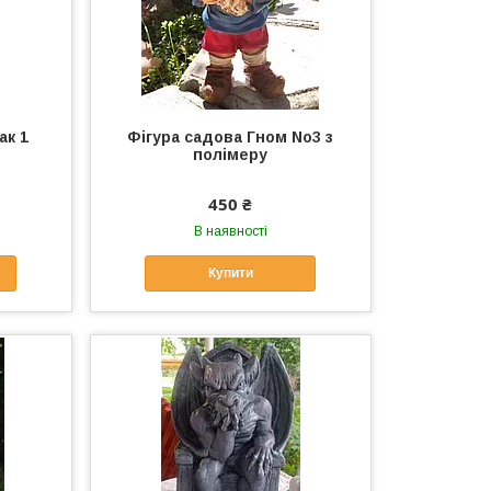
ак 1
Фігура садова Гном No3 з
полімеру
450 ₴
В наявності
Купити