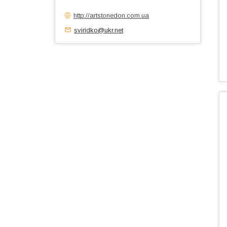
http://artstonedon.com.ua
sviridko@ukr.net