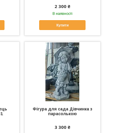
2 300 ₴
В наявності
Купити
ець
Фігура для сада Дівчинка з
31
парасолькою
3 300 ₴