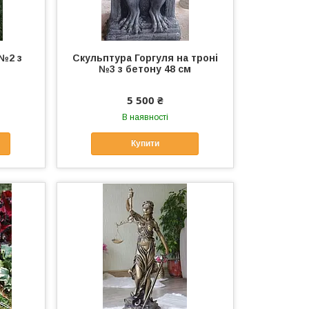
 №2 з
Скульптура Горгуля на троні
№3 з бетону 48 см
5 500 ₴
В наявності
Купити