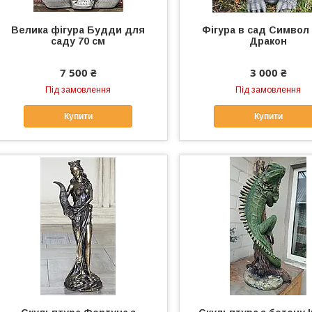
Велика фігура Будди для
Фігура в сад Символ
саду 70 см
Дракон
7 500 ₴
3 000 ₴
Під замовлення
Під замовлення
Купити
Купити