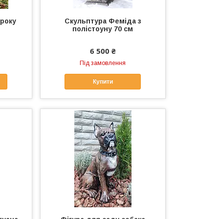
 року
Скульптура Феміда з
полістоуну 70 см
6 500 ₴
Під замовлення
Купити