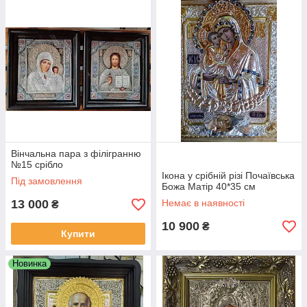
Вінчальна пара з філігранню
№15 срібло
Ікона у срібній різі Почаївська
Під замовлення
Божа Матір 40*35 см
13 000
Немає в наявності
₴
10 900
₴
Купити
Новинка