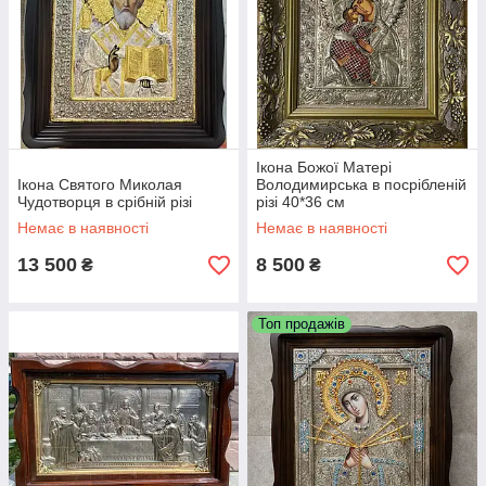
Ікона Божої Матері
Ікона Святого Миколая
Володимирська в посрібленій
Чудотворця в срібній різі
різі 40*36 см
Немає в наявності
Немає в наявності
13 500
8 500
₴
₴
Топ продажів