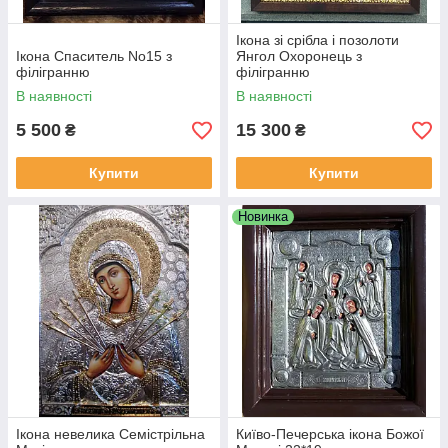
Ікона зі срібла і позолоти
Ікона Спаситель No15 з
Янгол Охоронець з
філігранню
філігранню
В наявності
В наявності
5 500
15 300
₴
₴
Купити
Купити
Новинка
Ікона невелика Семістрільна
Київо-Печерська ікона Божої