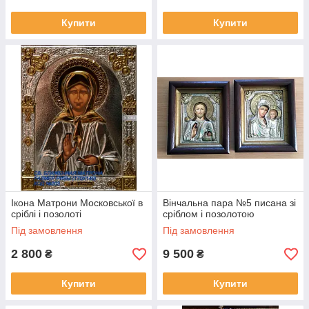
Купити
Купити
Ікона Матрони Московської в
Вінчальна пара №5 писана зі
сріблі і позолоті
сріблом і позолотою
Під замовлення
Під замовлення
2 800
9 500
₴
₴
Купити
Купити