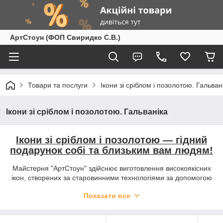
АртСтоун (ФОП Свиридко С.В.)
Товари та послуги
Ікони зі сріблом і позолотою. Гальван
Ікони зі сріблом і позолотою. Гальваніка
Ікони зі сріблом і позолотою ― гідний
подарунок собі та близьким вам людям!
Майстерня "АртСтоун" здійснює виготовлення високоякісних
ікон, створених за старовинними технологіями за допомогою
сучасного обладнання, з використанням дорогоцінних
Показати все
матеріалів. Споживачам пропонується широкий вибір і
широка цінова політика.
При виготовленні ікони зі срібла з позолотою