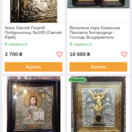
Ікона Святий Георгій
Вінчальна пара Казанська
Побідоносець No100 (Святий
Пресвята Богородиця і
Юрій)
Господь Вседержитель
В наявності
В наявності
3 700
10 000
₴
₴
Купити
Купити
Новинка