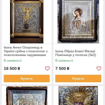
Ікона Ангел Охоронець в
Україні срібна з позолотою з
Ікона Образ Божої Матері
позолоченими херувимами
Помічниця у пологах (№2)
В наявності
В наявності
18 500
7 500
₴
₴
Купити
Купити