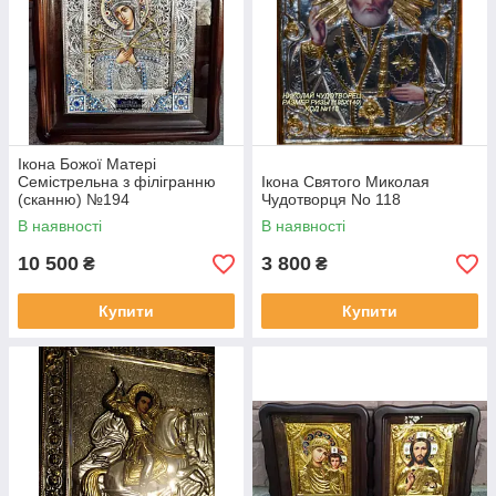
Ікона Божої Матері
Семістрельна з філігранню
Ікона Святого Миколая
(сканню) №194
Чудотворця No 118
В наявності
В наявності
10 500
3 800
₴
₴
Купити
Купити