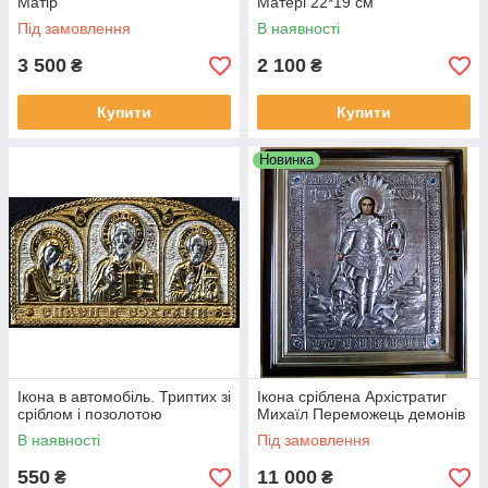
Матір
Матері 22*19 см
Під замовлення
В наявності
3 500
2 100
₴
₴
Купити
Купити
Новинка
Ікона в автомобіль. Триптих зі
Ікона сріблена Архістратиг
сріблом і позолотою
Михаїл Переможець демонів
В наявності
Під замовлення
550
11 000
₴
₴