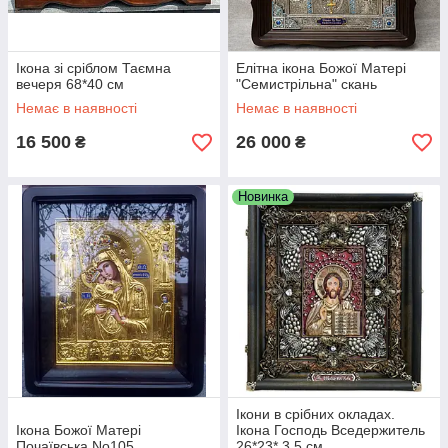
Ікона зі сріблом Таємна
Елітна ікона Божої Матері
вечеря 68*40 см
"Семистрільна" скань
Немає в наявності
Немає в наявності
16 500
26 000
₴
₴
Новинка
Ікони в срібних окладах.
Ікона Божої Матері
Ікона Господь Вседержитель
Почаївська No105
26*23* 3,5 cм