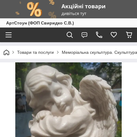
АртСтоун (ФОП Свиридко С.В.)
Товари та послуги
Меморіальна скульптура. Скульптура