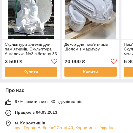
Скульптури ангелів для
Декор для пам’ятників
Пам’
пам'ятників. Скульптура
Шолом з мармуру
Скул
Ангелочка No3 з бетону 33
моли
см
бето
3 500
20 000
6 8
₴
₴
Купити
Купити
Про нас
97% позитивних з 80 відгуків за рік
Працює з 04.03.2013
м. Коростишів
вул. Героїв Небесної Сотні 40, Коростишів, Україна