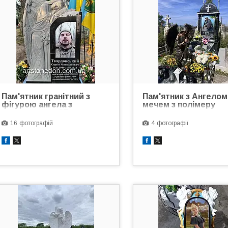
Пам'ятник гранітний з
Пам'ятник з Ангелом
фігурою ангела з
мечем з полімеру
трояндами №87
16
4