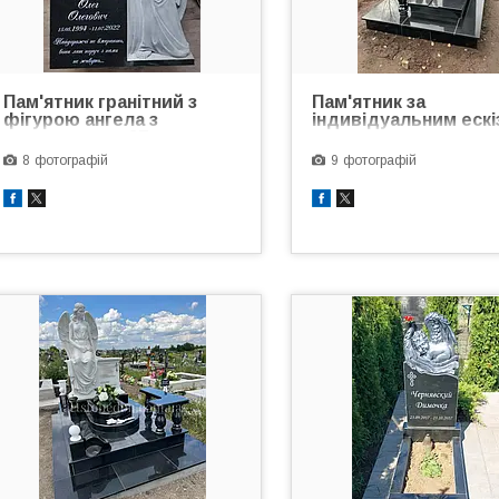
Пам'ятник гранітний з
Пам'ятник за
фігурою ангела з
індивідуальним ескі
трояндами №87
скульптурою ангела
8
9