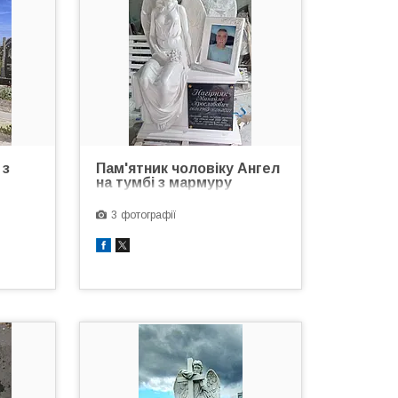
 з
Пам'ятник чоловіку Ангел
на тумбі з мармуру
3