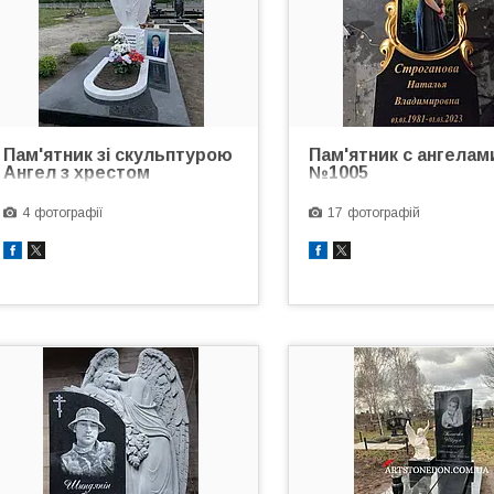
Пам'ятник зі скульптурою
Пам'ятник с ангелам
Ангел з хрестом
№1005
4
17