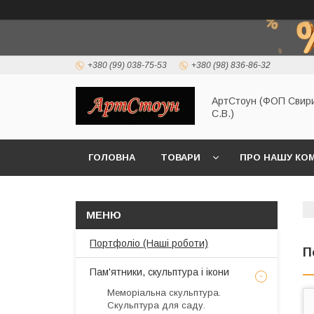
+380 (99) 038-75-53
+380 (98) 836-86-32
АртСтоун (ФОП Свир
С.В.)
ГОЛОВНА
ТОВАРИ
ПРО НАШУ КО
Портфоліо (Наші роботи)
П
Пам'ятники, скульптура і ікони
Меморіальна скульптура.
Скульптура для саду.