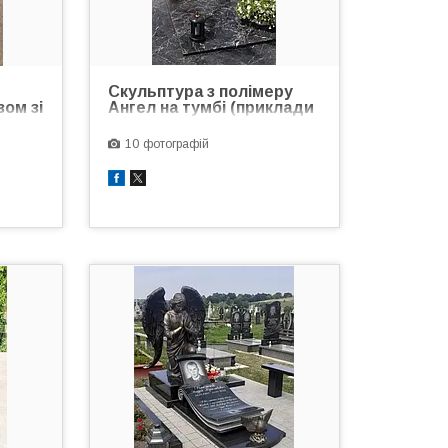
Скульптура з полімеру
зом зі
Ангел на тумбі (приклади
оформлення
захоронення)
10