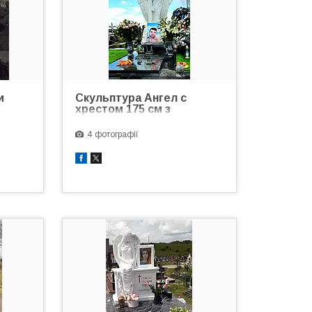
и
Скульптура Ангел с
хрестом 175 см з
полімеру
4