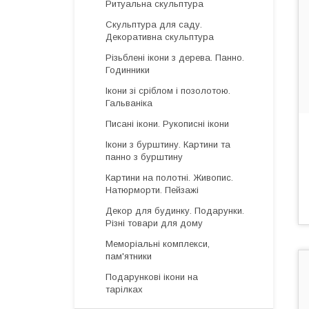
Ритуальна скульптура
Скульптура для саду.
Декоративна скульптура
Різьблені ікони з дерева. Панно.
Годинники
Ікони зі сріблом і позолотою.
Гальваніка
Писані ікони. Рукописні ікони
Ікони з бурштину. Картини та
панно з бурштину
Картини на полотні. Живопис.
Натюрморти. Пейзажі
Декор для будинку. Подарунки.
Різні товари для дому
Меморіальні комплекси,
пам'ятники
Подарункові ікони на
тарілках