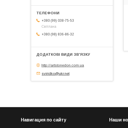
+380 (99) 038-75-53
Світлана
+380 (98) 836-86-32
http://artstonedon.com.ua
sviridko@ukr.net
Навигация по сайту
Наши н