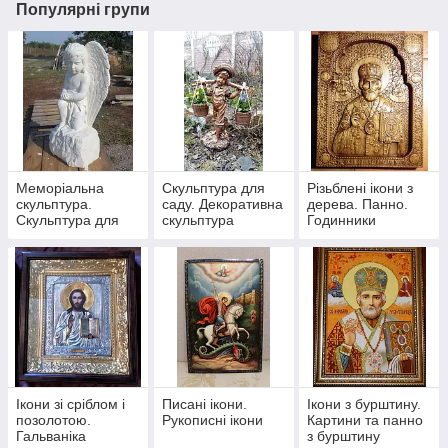
Популярні групи
Меморіальна
Скульптура для
Різьблені ікони з
скульптура.
саду. Декоративна
дерева. Панно.
Скульптура для
скульптура
Годинники
саду. Ритуальна
скульптура
Ікони зі сріблом і
Писані ікони.
Ікони з бурштину.
позолотою.
Рукописні ікони
Картини та панно
Гальваніка
з бурштину