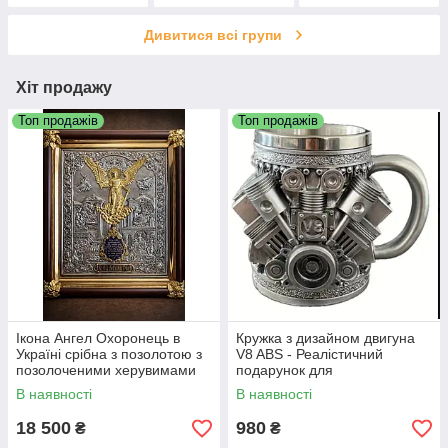
Дивитися всі групи
Хіт продажу
Топ продажів
Топ продажів
Ікона Ангел Охоронець в
Кружка з дизайном двигуна
Україні срібна з позолотою з
V8 ABS - Реалістичний
позолоченими херувимами
подарунок для
автолюбителів
В наявності
В наявності
18 500
980
₴
₴