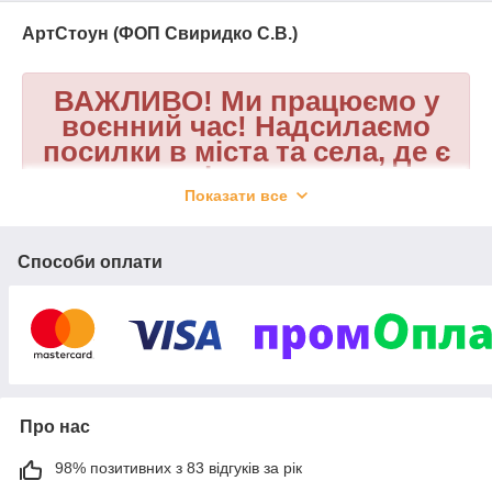
АртСтоун (ФОП Свиридко С.В.)
ВАЖЛИВО! Ми працюємо у
воєнний час! Надсилаємо
посилки в міста та села, де є
можливість отримати
посилку Новою поштою!
Показати все
Способи оплати
Наша компанія працює на ринку України
вже
більше 18 років.
Наше основне виробництво пам'ятників
розташоване в
м. Коростишів
(Житомирська область).
Про нас
98% позитивних з 83 відгуків за рік