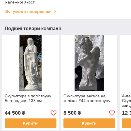
належної якості
Всі умови повернення
Подібні товари компанії
Скульптура з полістоуну
Скульптура ангела на
Анге
Богородиця 135 см
колінах #44 з полістоуну
Скул
зайц
45*2
44 500
8 500
12 
₴
₴
Купити
Купити