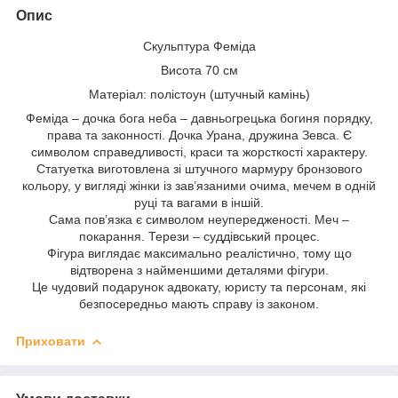
Опис
Скульптура Феміда
Висота 70 см
Матеріал: полістоун (штучный камінь)
Феміда – дочка бога неба – давньогрецька богиня порядку,
права та законності. Дочка Урана, дружина Зевса. Є
символом справедливості, краси та жорсткості характеру.
Статуетка виготовлена зі штучного мармуру бронзового
кольору, у вигляді жінки із зав’язаними очима, мечем в одній
руці та вагами в іншій.
Сама пов’язка є символом неупередженості. Меч –
покарання. Терези – суддівський процес.
Фігура виглядає максимально реалістично, тому що
відтворена з найменшими деталями фігури.
Це чудовий подарунок адвокату, юристу та персонам, які
безпосередньо мають справу із законом.
Приховати