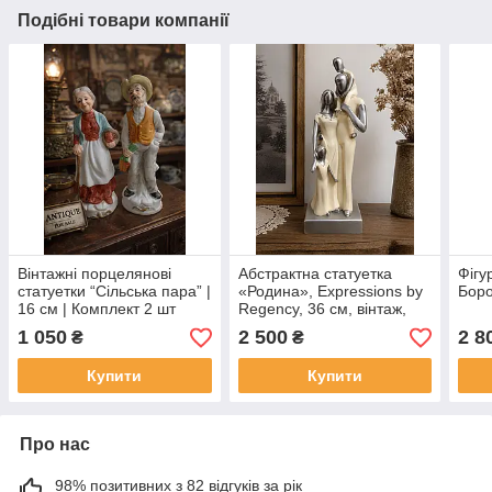
Подібні товари компанії
Вінтажні порцелянові
Абстрактна статуетка
Фігу
статуетки “Сільська пара” |
«Родина», Expressions by
Боро
16 см | Комплект 2 шт
Regency, 36 см, вінтаж,
безликі фігури
1 050
2 500
2 8
₴
₴
Купити
Купити
Про нас
98% позитивних з 82 відгуків за рік