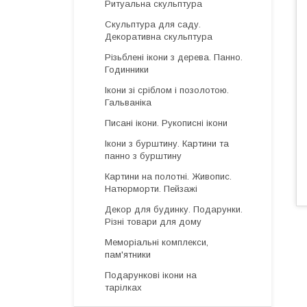
Ритуальна скульптура
Скульптура для саду.
Декоративна скульптура
Різьблені ікони з дерева. Панно.
Годинники
Ікони зі сріблом і позолотою.
Гальваніка
Писані ікони. Рукописні ікони
Ікони з бурштину. Картини та
панно з бурштину
Картини на полотні. Живопис.
Натюрморти. Пейзажі
Декор для будинку. Подарунки.
Різні товари для дому
Меморіальні комплекси,
пам'ятники
Подарункові ікони на
тарілках