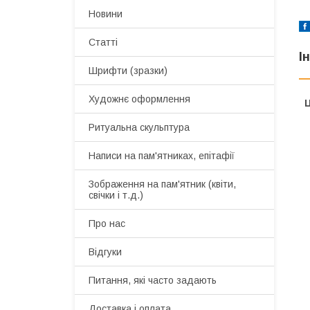
Новини
Статті
І
Шрифти (зразки)
Художнє оформлення
Ц
Ритуальна скульптура
Написи на пам'ятниках, епітафії
Зображення на пам'ятник (квіти,
свічки і т.д.)
Про нас
Відгуки
Питання, які часто задають
Доставка і оплата