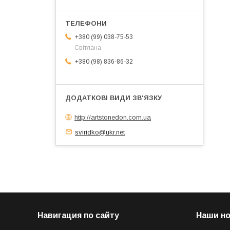
+380 (99) 038-75-53
Світлана
+380 (98) 836-86-32
http://artstonedon.com.ua
sviridko@ukr.net
Навигация по сайту
Наши н