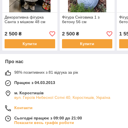
Декоративна фігурка
Фігура Сніговика 1 з
Фігу
Санта з мішком 48 см
бетону 56 см
бето
2 500
2 500
1 5
₴
₴
Купити
Купити
Про нас
98% позитивних з 81 відгука за рік
Працює з 04.03.2013
м. Коростишів
вул. Героїв Небесної Сотні 40, Коростишів, Україна
Контакти
Сьогодні працює з 09:00 до 21:00
Показати весь графік роботи