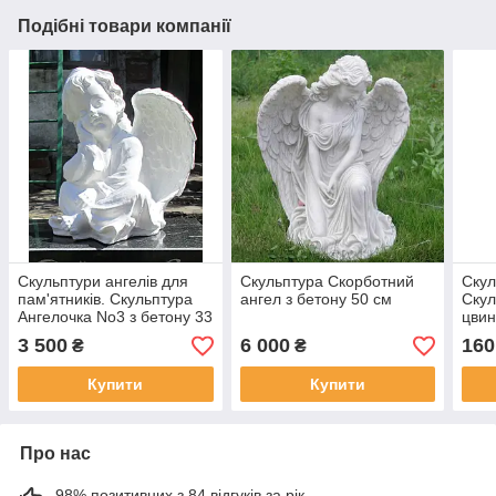
Подібні товари компанії
Скульптури ангелів для
Скульптура Скорботний
Скул
пам'ятників. Скульптура
ангел з бетону 50 см
Скул
Ангелочка No3 з бетону 33
цвин
см
полі
3 500
6 000
160
₴
₴
брон
Купити
Купити
Про нас
98% позитивних з 84 відгуків за рік