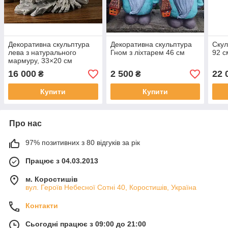
Декоративна скульптура
Декоративна скульптура
Скул
лева з натурального
Гном з ліхтарем 46 см
92 с
мармуру, 33×20 см
16 000
2 500
22 
₴
₴
Купити
Купити
Про нас
97% позитивних з 80 відгуків за рік
Працює з 04.03.2013
м. Коростишів
вул. Героїв Небесної Сотні 40, Коростишів, Україна
Контакти
Сьогодні працює з 09:00 до 21:00