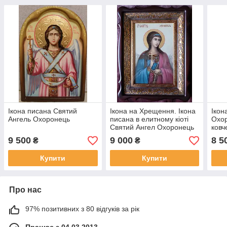
Ікона писана Святий
Ікона на Хрещення. Ікона
Ікон
Ангель Охоронець
писана в елитному кіоті
Охор
Святий Ангел Охоронець
ковч
9 500
9 000
8 5
₴
₴
Купити
Купити
Про нас
97% позитивних з 80 відгуків за рік