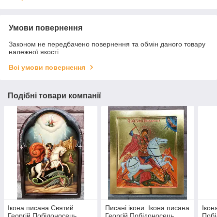
Умови повернення
Законом не передбачено повернення та обмін даного товару
належної якості
Всі умови повернення
Подібні товари компанії
Ікона писана Святий
Писані ікони. Ікона писана
Ікон
Георгій Побідоносець
Георгій Побідоносець
Побі