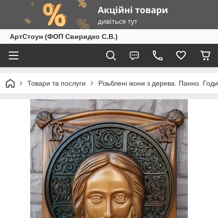
АртСтоун (ФОП Свиридко С.В.)
Товари та послуги
Різьблені ікони з дерева. Панно. Год