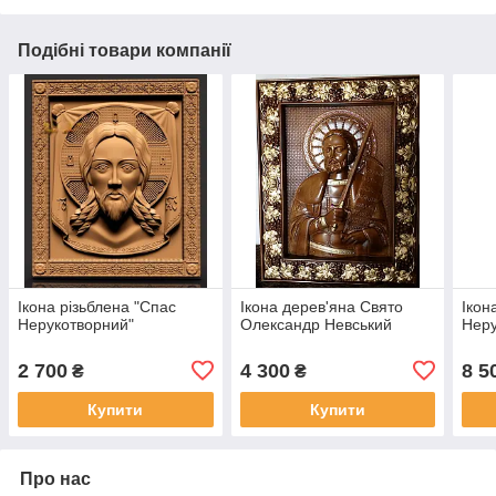
Подібні товари компанії
Ікона різьблена "Спас
Ікона дерев'яна Свято
Ікон
Нерукотворний"
Олександр Невський
Нер
2 700
4 300
8 5
₴
₴
Купити
Купити
Про нас