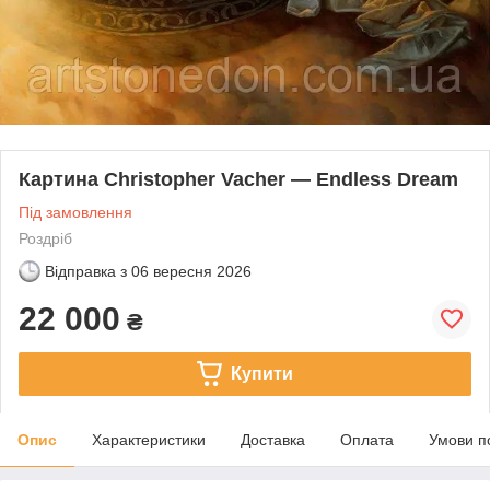
Картина Christopher Vacher — Endless Dream
Під замовлення
Роздріб
Відправка з
06 вересня 2026
22 000
₴
Купити
Опис
Характеристики
Доставка
Оплата
Умови п