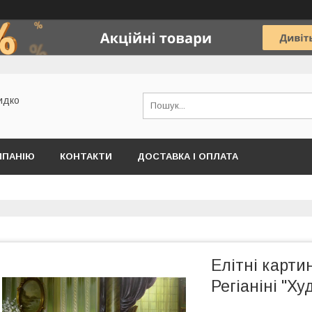
идко
МПАНІЮ
КОНТАКТИ
ДОСТАВКА І ОПЛАТА
Елітні карти
Регіаніні "Ху