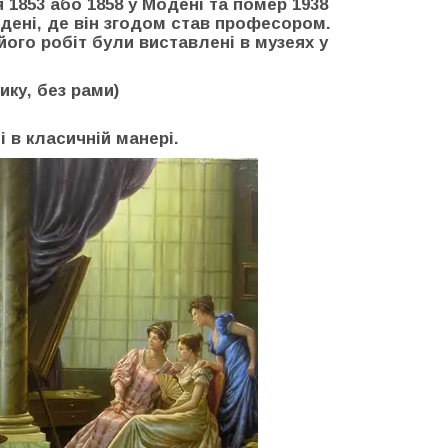
я 1853 або 1858 у Модені та помер 1938
одені, де він згодом став професором.
 його робіт були виставлені в музеях у
ику, без рами)
 в класичній манері.