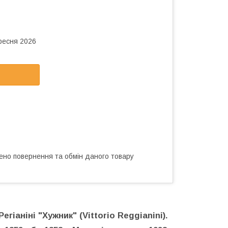
ересня 2026
ено повернення та обмін даного товару
іаніні "Хужник" (Vittorio Reggianini).