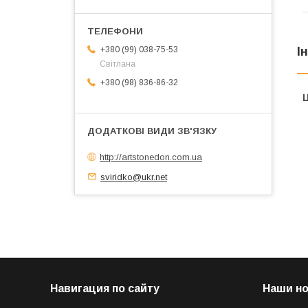
+380 (99) 038-75-53
І
Світлана
+380 (98) 836-86-32
Ц
http://artstonedon.com.ua
sviridko@ukr.net
Навигация по сайту
Наши н