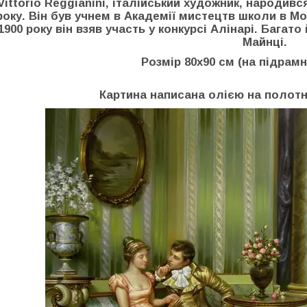
Vittorio Reggianini, італійський художник, народивс
року. Він був учнем в Академії мистецтв школи в М
1900 року він взяв участь у конкурсі Алінарі. Багато
Майнці.
Розмір 80х90 см (на підрамн
Картина написана олією на полотні