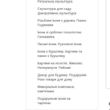
Ритуальна скульптура
Скульптура для саду.
Декоративна скульптура
Різьблені ікони з дерева. Панно.
Годинники
Ікони зі сріблом і позолотою.
Гальваніка
Писані ікони. Рукописні ікони
Ікони з бурштину. Картини та
панно з бурштину
Картини на полотні. Живопис.
Натюрморти. Пейзажі
Декор для будинку. Подарунки.
Різні товари для дому
Меморіальні комплекси,
пам'ятники
Подарункові ікони на
тарілках