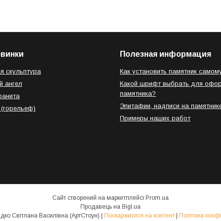
овинки
Полезная информация
я скульптура
Как установить памятник самом
й ангел
Какой шрифт выбрать для офо
памятника?
ранита
Эпитафии, надписи на памятник
 (горельеф)
Примеры наших работ
Сайт створений на маркетплейсі
Prom.ua
Продавець на Bigl.ua
ФОП Свиридко Світлана Василівна (АртСтоун) |
Поскаржитися на контент
|
Політика конфі