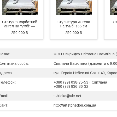
Статуя “Скорботний
Скульптура Ангела
Ст
ангел на тумбі” —
на тумбі 165 см
полімер (литий
250 000 ₴
250 000 ₴
камінь), висота 165
Ск
см
що с
ФОП Свиридко Світлана Василівна 
Світлана Василівна (дзвонити с 9:00
вул. Героїв Небесної Сотні 40, Корос
+380 (99) 038-75-53
Світлана
+380 (98) 836-86-32
sviridko@ukr.net
http://artstonedon.com.ua