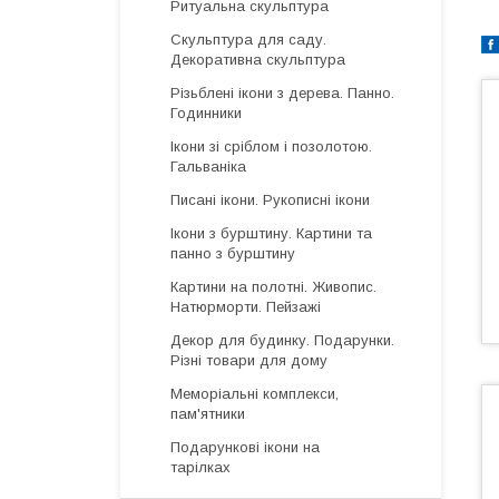
Ритуальна скульптура
Скульптура для саду.
Декоративна скульптура
Різьблені ікони з дерева. Панно.
Годинники
Ікони зі сріблом і позолотою.
Гальваніка
Писані ікони. Рукописні ікони
Ікони з бурштину. Картини та
панно з бурштину
Картини на полотні. Живопис.
Натюрморти. Пейзажі
Декор для будинку. Подарунки.
Різні товари для дому
Меморіальні комплекси,
пам'ятники
Подарункові ікони на
тарілках