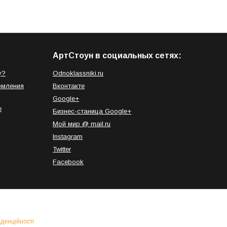
АртСтоун в социальных сетях:
у?
Odnoklassniki.ru
рмления
Вконтакте
Google+
е
Бизнес-станица Google+
Мой мир @ mail.ru
Instagram
Twitter
Facebook
денційності