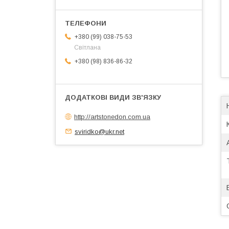
+380 (99) 038-75-53
Світлана
+380 (98) 836-86-32
http://artstonedon.com.ua
sviridko@ukr.net