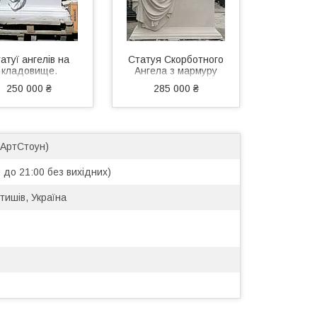
атуї ангелів на
Статуя Скорботного
кладовище.
Ангела з мармуру
Скульптура
170 см (штучний
250 000 ₴
285 000 ₴
орботний ангел,
мармур) —
идить на тумбі з
преміальна
литого каменю
ритуальна
скульптура
(АртСтоун)
 до 21:00 без вихідних)
тишів, Україна