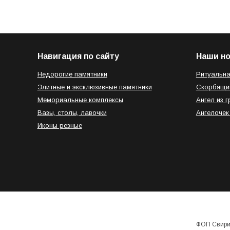
Навигация по сайту
Наши н
Недорогие памятники
Ритуальна
Элитные и эксклюзивные памятники
Скорбящи
Мемориальные комплексы
Ангел из г
Вазы, столы, лавочки
Ангелочек
Иконы резные