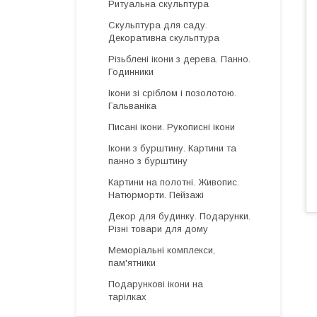
Ритуальна скульптура
Скульптура для саду.
Декоративна скульптура
Різьблені ікони з дерева. Панно.
Годинники
Ікони зі сріблом і позолотою.
Гальваніка
Писані ікони. Рукописні ікони
Ікони з бурштину. Картини та
панно з бурштину
Картини на полотні. Живопис.
Натюрморти. Пейзажі
Декор для будинку. Подарунки.
Різні товари для дому
Меморіальні комплекси,
пам'ятники
Подарункові ікони на
тарілках