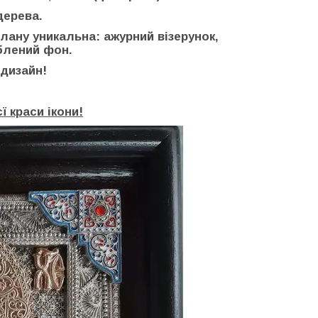
дерева.
плану уникальна: ажурний візерунок,
блений фон.
 дизайн!
ї краси ікони!