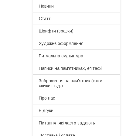
Новини
Статті
Шрифти (зразки)
Художнє оформлення
Ритуальна скульптура
Написи на пам'ятниках, епітафії
Зображення на пам'ятник (квіти,
свічки і т.д.)
Про нас
Відгуки
Питання, які часто задають
Доставка і оплата