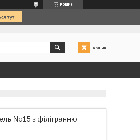
Кошик
Кошик
ель No15 з філігранню