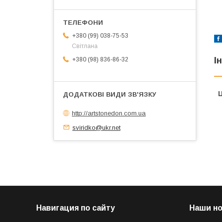
+380 (99) 038-75-53
Світлана
І
+380 (98) 836-86-32
Ц
http://artstonedon.com.ua
sviridko@ukr.net
Навигация по сайту
Наши н