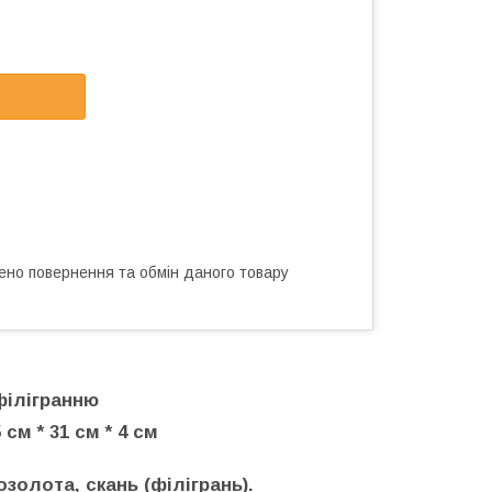
ено повернення та обмін даного товару
філігранню
 см * 31 см * 4 см
озолота, скань (філігрань).