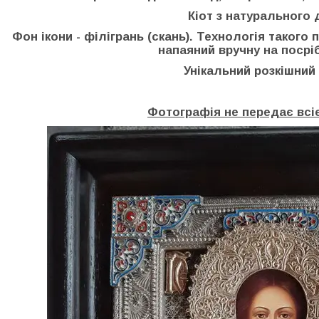
Кіот з натурального 
Фон ікони - філігрань (скань). Технологія такого 
напаяний вручну на посрі
Унікальний розкішний
Фотографія не передає всіє