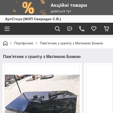
АртСтоун (ФОП Свиридко С.В.)
Портфолио
Пам'ятник з граніту з Матінкою Божою
Пам'ятник з граніту з Матінкою Божою