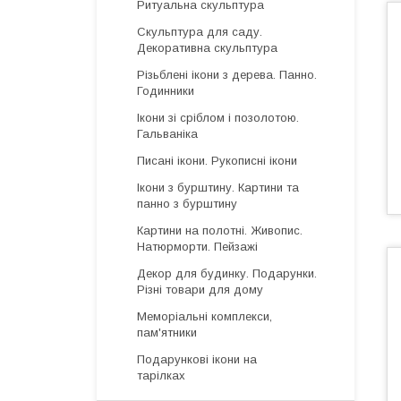
Ритуальна скульптура
Скульптура для саду.
Декоративна скульптура
Різьблені ікони з дерева. Панно.
Годинники
Ікони зі сріблом і позолотою.
Гальваніка
Писані ікони. Рукописні ікони
Ікони з бурштину. Картини та
панно з бурштину
Картини на полотні. Живопис.
Натюрморти. Пейзажі
Декор для будинку. Подарунки.
Різні товари для дому
Меморіальні комплекси,
пам'ятники
Подарункові ікони на
тарілках