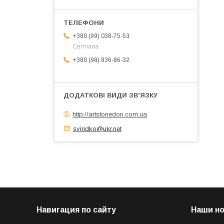
+380 (99) 038-75-53
Світлана
+380 (98) 836-86-32
http://artstonedon.com.ua
sviridko@ukr.net
Навигация по сайту
Наши н