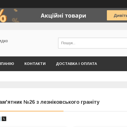
идко
МПАНІЮ
КОНТАКТИ
ДОСТАВКА І ОПЛАТА
ам'ятник №26 з лезніковського граніту