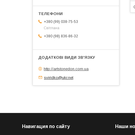
+380 (99) 038-75-53
Світлана
+380 (98) 836-86-32
http://artstonedon.com.ua
sviridko@ukr.net
Навигация по сайту
Наши н