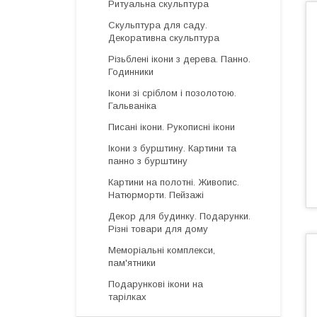
Ритуальна скульптура
Скульптура для саду.
Декоративна скульптура
Різьблені ікони з дерева. Панно.
Годинники
Ікони зі сріблом і позолотою.
Гальваніка
Писані ікони. Рукописні ікони
Ікони з бурштину. Картини та
панно з бурштину
Картини на полотні. Живопис.
Натюрморти. Пейзажі
Декор для будинку. Подарунки.
Різні товари для дому
Меморіальні комплекси,
пам'ятники
Подарункові ікони на
тарілках