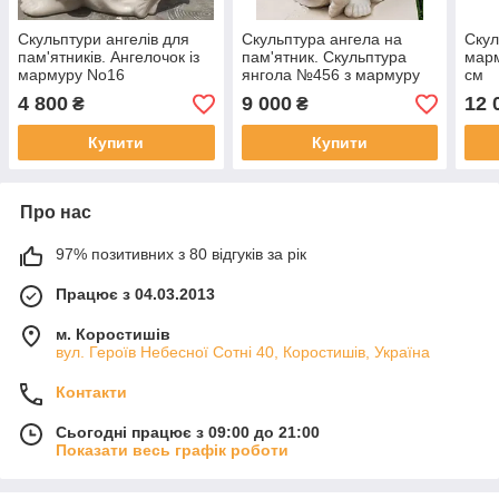
Скульптури ангелів для
Скульптура ангела на
Скул
пам'ятників. Ангелочок із
пам'ятник. Скульптура
марм
мармуру No16
янгола №456 з мармуру
см
35 см
4 800
9 000
12 
₴
₴
Купити
Купити
Про нас
97% позитивних з 80 відгуків за рік
Працює з 04.03.2013
м. Коростишів
вул. Героїв Небесної Сотні 40, Коростишів, Україна
Контакти
Сьогодні працює з 09:00 до 21:00
Показати весь графік роботи