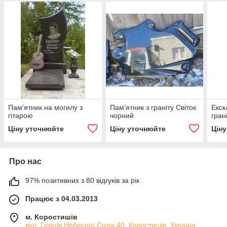
Пам'ятник на могилу з
Пам’ятник з граніту Світок
Екск
гітарою
чорний
гран
Ціну уточнюйте
Ціну уточнюйте
Цін
Про нас
97% позитивних з 80 відгуків за рік
Працює з 04.03.2013
м. Коростишів
вул. Героїв Небесної Сотні 40, Коростишів, Україна