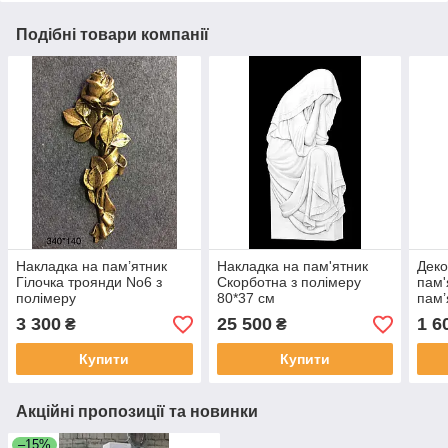
Подібні товари компанії
Накладка на пам’ятник
Накладка на пам'ятник
Деко
Гілочка троянди No6 з
Скорботна з полімеру
пам'
полімеру
80*37 см
пам’
Ісус
3 300
25 500
1 6
₴
₴
см
Купити
Купити
Акційні пропозиції та новинки
–15%