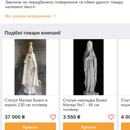
Законом не передбачено повернення та обмін даного товару
належної якості
Всі умови повернення
Подібні товари компанії
Статуя Матері Божої в
Статуя-накладка Божої
Стат
короні 130 см полімер
Матері No7 - 46 см
кош
полімер
37 000
3 550
4 0
₴
₴
Купити
Купити