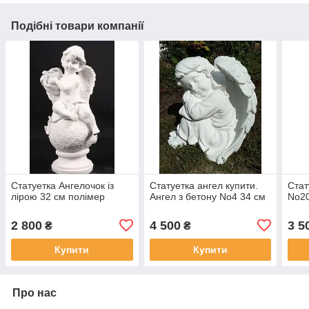
Подібні товари компанії
Статуетка Ангелочок із
Статуетка ангел купити.
Стат
лірою 32 см полімер
Ангел з бетону No4 34 см
No20
2 800
4 500
3 5
₴
₴
Купити
Купити
Про нас