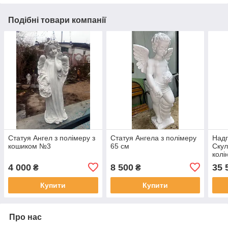
Подібні товари компанії
Статуя Ангел з полімеру з
Статуя Ангела з полімеру
Надг
кошиком №3
65 см
Скул
колі
см
4 000
8 500
35 
₴
₴
Купити
Купити
Про нас