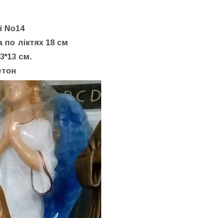
ї No14
 по ліктях 18 см
3*13 см.
етон