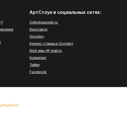
АртСтоун в социальных сетях:
у?
Odnoklassniki.ru
рмления
Вконтакте
Google+
е
Бизнес-станица Google+
Мой мир @ mail.ru
Instagram
Twitter
Facebook
денційності