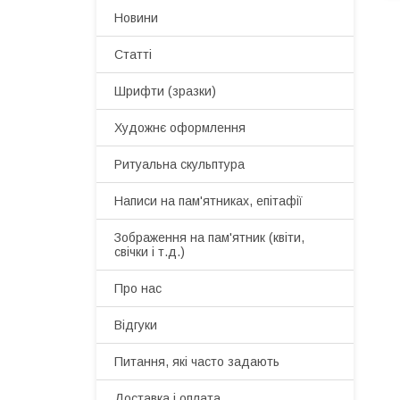
Новини
Статті
Шрифти (зразки)
Художнє оформлення
Ритуальна скульптура
Написи на пам'ятниках, епітафії
Зображення на пам'ятник (квіти,
свічки і т.д.)
Про нас
Відгуки
Питання, які часто задають
Доставка і оплата