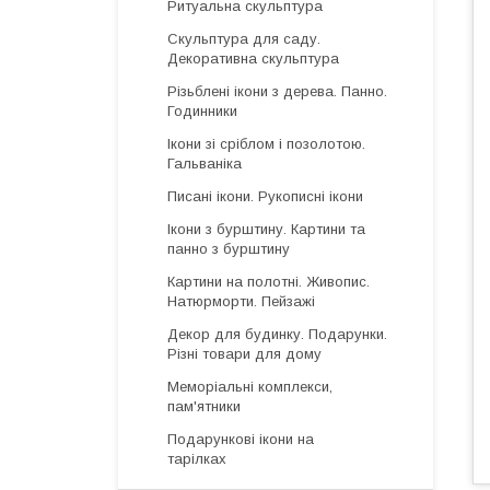
Ритуальна скульптура
Скульптура для саду.
Декоративна скульптура
Різьблені ікони з дерева. Панно.
Годинники
Ікони зі сріблом і позолотою.
Гальваніка
Писані ікони. Рукописні ікони
Ікони з бурштину. Картини та
панно з бурштину
Картини на полотні. Живопис.
Натюрморти. Пейзажі
Декор для будинку. Подарунки.
Різні товари для дому
Меморіальні комплекси,
пам'ятники
Подарункові ікони на
тарілках