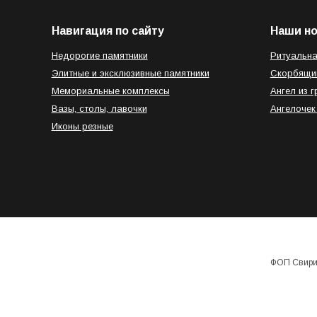
Навигация по сайту
Наши н
Недорогие памятники
Ритуальна
Элитные и эксклюзивные памятники
Скорбящи
Мемориальные комплексы
Ангел из г
Вазы, столы, лавочки
Ангелочек
Иконы резные