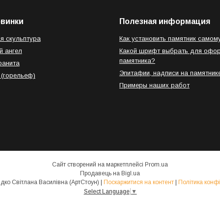
овинки
Полезная информация
я скульптура
Как установить памятник самом
й ангел
Какой шрифт выбрать для офо
памятника?
ранита
Эпитафии, надписи на памятник
 (горельеф)
Примеры наших работ
Сайт створений на маркетплейсі
Prom.ua
Продавець на Bigl.ua
ФОП Свиридко Світлана Василівна (АртСтоун) |
Поскаржитися на контент
|
Політика конфі
Select Language
▼