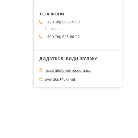
+380 (99) 038-75-53
Світлана
+380 (98) 836-86-32
http://artstonedon.com.ua
sviridko@ukr.net