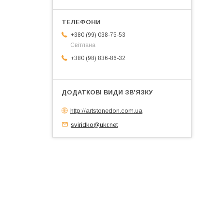
+380 (99) 038-75-53
Світлана
+380 (98) 836-86-32
http://artstonedon.com.ua
sviridko@ukr.net