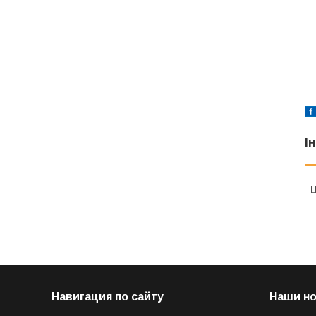
І
Ц
Навигация по сайту
Наши н