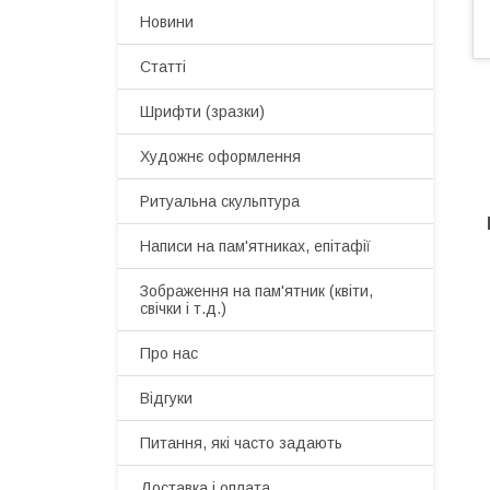
Новини
Статті
Шрифти (зразки)
Художнє оформлення
Ритуальна скульптура
Написи на пам'ятниках, епітафії
Зображення на пам'ятник (квіти,
свічки і т.д.)
Про нас
Відгуки
Питання, які часто задають
Доставка і оплата