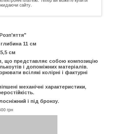
 електронні платежі. Тепер ви можете купити
окидаючи сайту.
Розп'яття"
 глибина 11 см
5,5 см
ал, що представляє собою композицію
лькоутів і допоміжних матеріалів.
орювати всілякі колірні і фактурні
іпшені механічні характеристики,
еростійкість.
лосніжний і під бронзу.
600 грн