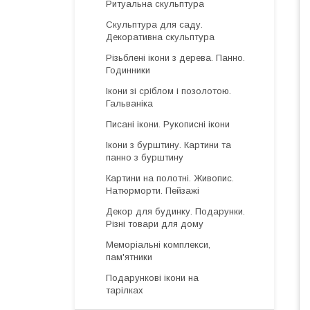
Ритуальна скульптура
Скульптура для саду.
Декоративна скульптура
Різьблені ікони з дерева. Панно.
Годинники
Ікони зі сріблом і позолотою.
Гальваніка
Писані ікони. Рукописні ікони
Ікони з бурштину. Картини та
панно з бурштину
Картини на полотні. Живопис.
Натюрморти. Пейзажі
Декор для будинку. Подарунки.
Різні товари для дому
Меморіальні комплекси,
пам'ятники
Подарункові ікони на
тарілках