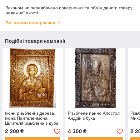
Законом не передбачено повернення та обмін даного товару
належної якості
Всі умови повернення
Подібні товари компанії
Ікони різьблені з дерева.
Різьблене панно Апостол
Різь
Ікона Пантелеймона
Андрій з бука
Мико
Цілителя різьблена з дуба
2 200
4 300
2 2
₴
₴