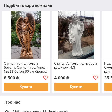
Подібні товари компанії
Скульптури ангелів з
Статуя Ангел з полімеру з
Надг
бетону. Скульптура Ангел
кошиком №3
Скул
№211 бетон 80 см бронза
колі
см
8 500
4 000
35 
₴
₴
Купити
Купити
Про нас
98% позитивних з 81 відгука за рік