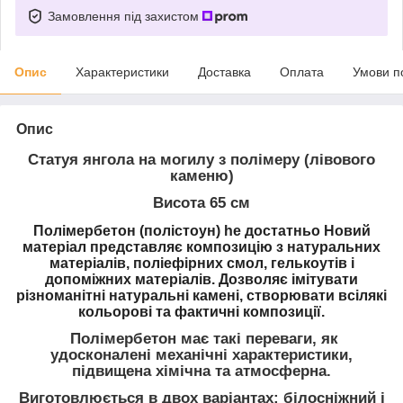
Замовлення під захистом
Опис
Характеристики
Доставка
Оплата
Умови п
Опис
Статуя янгола на могилу з полімеру (лівового
каменю)
Висота 65 см
Полімербетон (полістоун) he
достатньо Новий
матеріал представляє композицію з натуральних
матеріалів, поліефірних смол, гелькоутів і
допоміжних матеріалів. Дозволяє імітувати
різноманітні натуральні камені, створювати всілякі
кольорові та фактичні композиції.
Полімербетон має такі переваги, як
удосконалені механічні характеристики,
підвищена хімічна та атмосферна.
Виготовлюється в двох варіантах: білосніжний і