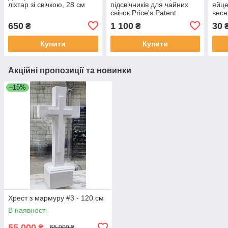
ліхтар зі свічкою, 28 см
підсвічників для чайних
яйце
свічок Price's Patent
весн
Candles Ltd, 4 шт., 4 × 5 см
вели
650
1 100
30
₴
₴
см
Купити
Купити
Акційні пропозиції та новинки
–15%
Хрест з мармуру #3 - 120 см
В наявності
55 000
₴
65 000 ₴