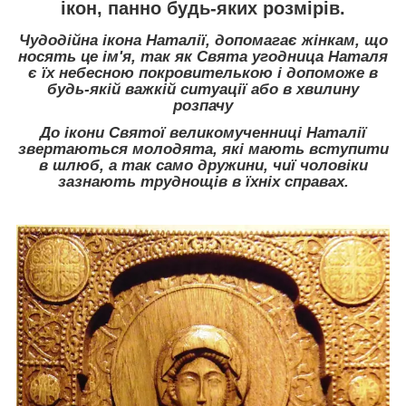
ікон, панно будь-яких розмірів.
Чудодійна ікона Наталії, допомагає жінкам, що
носять це ім'я, так як Свята угодница Наталя
є їх небесною покровителькою і допоможе в
будь-якій важкій ситуації або в хвилину
розпачу
До ікони Святої великомученниці Наталії
звертаються молодята, які мають вступити
в шлюб, а так само дружини, чиї чоловіки
зазнають труднощів в їхніх справах.