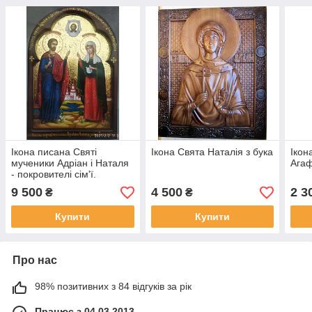
Ікона писана Святі
Ікона Свята Наталія з бука
Ікон
мученики Адріан і Наталя
Агаф
- покровителі сім'ї.
Покровителі подружжя
9 500
4 500
2 3
₴
₴
Купити
Купити
Про нас
98% позитивних з 84 відгуків за рік
Працює з 04.03.2013