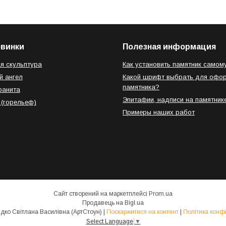
овинки
Полезная информация
я скульптура
Как установить памятник самом
й ангел
Какой шрифт выбрать для офо
памятника?
ранита
Эпитафии, надписи на памятник
 (горельеф)
Примеры наших работ
Сайт створений на маркетплейсі
Prom.ua
Продавець на Bigl.ua
ФОП Свиридко Світлана Василівна (АртСтоун) |
Поскаржитися на контент
|
Політика конфі
Select Language
▼