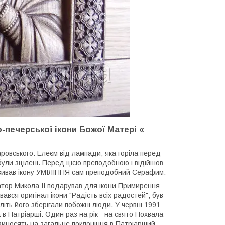
-печерської ікони Божої Матері «
»
овського. Елеєм від лампади, яка горіла перед
ули зцілені. Перед цією преподобною і відійшов
 називав ікону УМІЛІННЯ сам преподобний Серафим.
тор Микола II подарував для ікони Примирення
ався оригінал ікони "Радість всіх радостей", був
літь його зберігали побожні люди. У червні 1991
 в Патріарші. Один раз на рік - на свято Похвала
виносять на загальне поклоніння в Патріарший