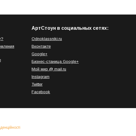
АртСтоун в социальных сетях:
у?
Odnoklassniki.ru
рмления
Вконтакте
Google+
е
Бизнес-станица Google+
Мой мир @ mail.ru
Instagram
Twitter
Facebook
денційності