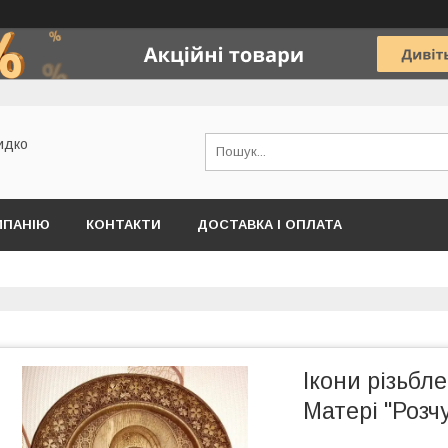
идко
МПАНІЮ
КОНТАКТИ
ДОСТАВКА І ОПЛАТА
Ікони різьбле
Матері "Розч