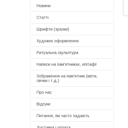
Новини
Статті
Шрифти (зразки)
Художнє оформлення
Ритуальна скульптура
Написи на пам'ятниках, епітафії
Зображення на пам'ятник (квіти,
свічки і т.д.)
Про нас
Відгуки
Питання, які часто задають
Доставка і оплата