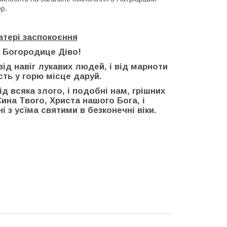
р.
тері заспокоєння
 Богородице Діво!
д навіг лукавих людей, і від марноти
сть у горю місце даруй.
д всяка злого, і подобні нам, грішних
Сина Твого, Христа нашого Бога, і
і з усїма святими в безконечні віки.