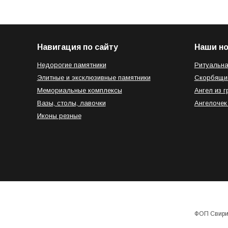
Навигация по сайту
Наши н
Недорогие памятники
Ритуальна
Элитные и эксклюзивные памятники
Скорбящи
Мемориальные комплексы
Ангел из г
Вазы, столы, лавочки
Ангелочек
Иконы резные