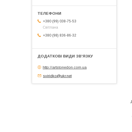
+380 (99) 038-75-53
Світлана
+380 (98) 836-86-32
http://artstonedon.com.ua
sviridko@ukr.net