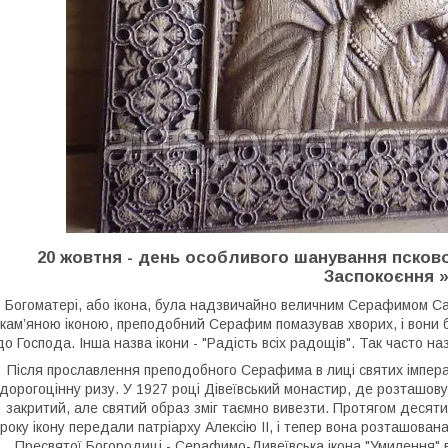
20 жовтня - день особливого шанування псково
Заспокоєння 
Богоматері, або ікона, була надзвичайно величним Серафимом Сар
кам’яною іконою, преподобний Серафим помазував хворих, і вони б
до Господа. Інша назва ікони - "Радість всіх радощів". Так часто
Після прославлення преподобного Серафима в лиці святих імпера
дорогоцінну ризу. У 1927 році Дівеївський монастир, де розташовув
закритий, але святий образ зміг таємно вивезти. Протягом десяти
року ікону передали патріарху Алексію II, і тепер вона розташована
Пресвятої Богородиці - Серафимо-Дивеївська ікона "Умилення" 