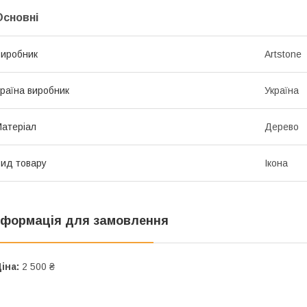
Основні
иробник
Artstone
раїна виробник
Україна
атеріал
Дерево
ид товару
Ікона
нформація для замовлення
іна:
2 500 ₴