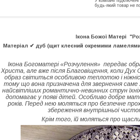
У компанії підключені
будь-який товар не п
Ікона Божої Матері "Ро
Матеріал ✔ дуб
(щит клеєний окремими ламелями,
Ікона Богоматері «Розчулення» передає обра
Христа, але вже після Благовіщення, коли Дух 
образ світиться особливою теплотою і ніжніс
тому що вона призначена для звернення саме 
найсвітліших романтично-невинних струн їхніх
допомагає у появі дітей. Особливо добре мати
років. Перед нею моляться про безпечне прох
збереження внутрішньої чистот
Крім того, їй моляться про щасли