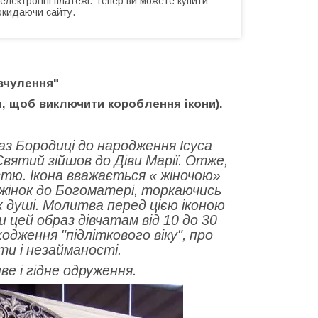
 електронні платежі. Тепер ви можете купити
окидаючи сайту.
зчулення"
 щоб виключити короблення ікони).
з Бородиці до народження Ісуса
Святий зійшов до Діви Марії. Отже,
тю. Ікона вважається « жіночою»
жінок до Богоматері, торкаючись
 душі. Молитва перед цією іконою
 цей образ дівчатам від 10 до 30
одження "підліткового віку", про
и і незайманості.
ве і гідне одруження.