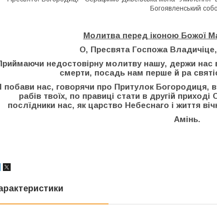
Богоявленський собо
Молитва перед іконою Божої Ма
О, Пресвята Госпожа Владичіце,
Приймаючи недостовірну молитву нашу, держи нас ві
смерти, посадь нам перше й ра святі
І побави нас, говорячи про Притулок Богородиця, ві
рабів твоїх, по правиці стати в другій приході 
послїдники нас, як царство Небеснаго і життя вічн
Амінь.
арактеристики