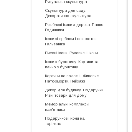
Ритуальна скульптура
Скульптура для саду.
Декоративна скульптура
Різьблені ікони з дерева. Панно.
Годинники
Ікони зі сріблом і позолотою.
Гальваніка
Писані ікони. Рукописні ікони
Ікони з бурштину. Картини та
панно з бурштину
Картини на полотні. Живопис.
Натюрморти. Пейзажі
Декор для будинку. Подарунки.
Різні товари для дому
Меморіальні комплекси,
пам'ятники
Подарункові ікони на
тарілках