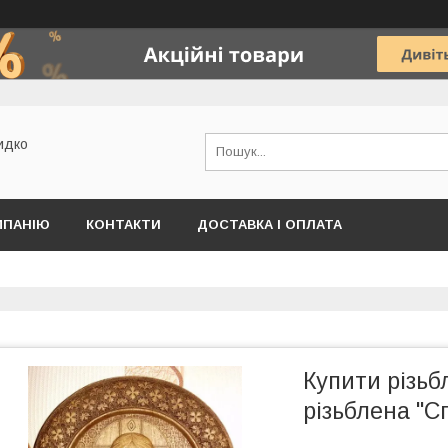
идко
МПАНІЮ
КОНТАКТИ
ДОСТАВКА І ОПЛАТА
Купити різьбл
різьблена "С