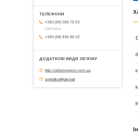
Х
+380 (99) 038-75-53
Світлана
+380 (98) 836-86-32
В
http://artstonedon.com.ua
К
sviridko@ukr.net
М
В
І