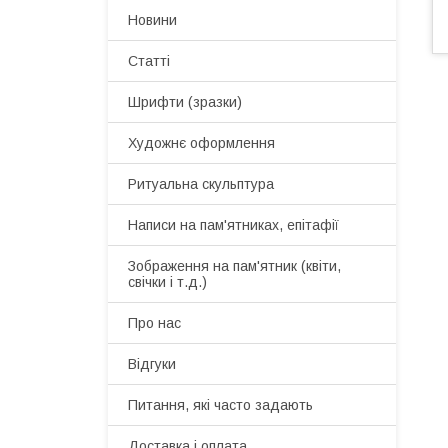
Новини
Статті
Шрифти (зразки)
Художнє оформлення
Ритуальна скульптура
Написи на пам'ятниках, епітафії
Зображення на пам'ятник (квіти,
свічки і т.д.)
Про нас
Відгуки
Питання, які часто задають
Доставка і оплата