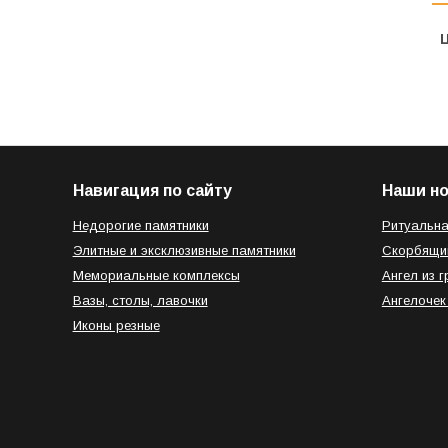
Ц
Навигация по сайту
Наши н
Недорогие памятники
Ритуальна
Элитные и эксклюзивные памятники
Скорбящи
Мемориальные комплексы
Ангел из г
Вазы, столы, лавочки
Ангелочек
Иконы резные