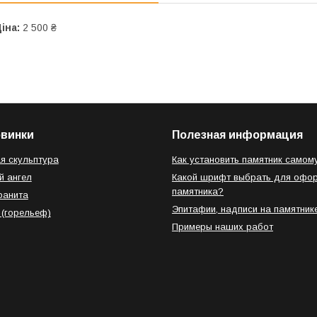
іна:
2 500 ₴
овинки
Полезная информация
я скульптура
Как установить памятник самом
й ангел
Какой шрифт выбрать для офо
памятника?
ранита
Эпитафии, надписи на памятник
 (горельеф)
Примеры наших работ