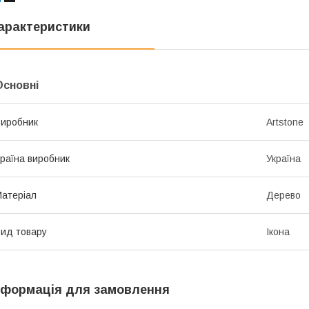
арактеристики
Основні
иробник
Artstone
раїна виробник
Україна
атеріал
Дерево
ид товару
Ікона
нформація для замовлення