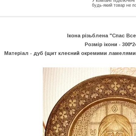
У компанії підключені
будь-який товар не п
Ікона різьблена "Спас Вс
Розмір ікони - 300*
Матеріал - дуб
(щит клеєний окремими ламелями,