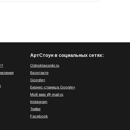
АртСтоун в социальных сетях:
у?
Odnoklassniki.ru
рмления
Вконтакте
Google+
е
Бизнес-станица Google+
Мой мир @ mail.ru
Instagram
Twitter
Facebook