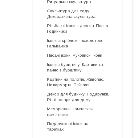
Ритуальна скульптура
Скульптура для саду.
Декоративна скульптура
Різьблені ікони з дерева. Панно.
Годинники
Ікони зі сріблом і позолотою.
Гальваніка
Писані ікони. Рукописні ікони
Ікони з бурштину. Картини та
панно з бурштину
Картини на полотні. Живопис.
Натюрморти. Пейзажі
Декор для будинку. Подарунки.
Різні товари для дому
Меморіальні комплекси,
пам'ятники
Подарункові ікони на
тарілках