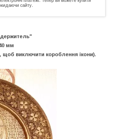
 електронні платежі. Тепер ви можете купити
окидаючи сайту.
едержитель"
240 мм
 щоб виключити короблення ікони).