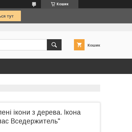
Кошик
Кошик
ені ікони з дерева. Ікона
пас Вседержитель"