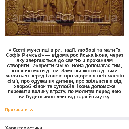
« Святі мучениці віри, надії, любові та мати їх
Софія Римські» — відома російська ікона, через
яку звертаються до святих з проханням
створити і зберегти сім’ю. Вона допомагає тим,
хто хоче мати дітей. Заміжки жінки з дітьми
моляться перед іконою про здоров’я всіх членів
сім’ї, про одужання дитини, про звільнення від
хвороб жінок та суглобів. Ікона допоможе
пережити велику втрату, по молитві перед нею
ви будете звільнені від горя й смутку.
Приховати
Характеристики