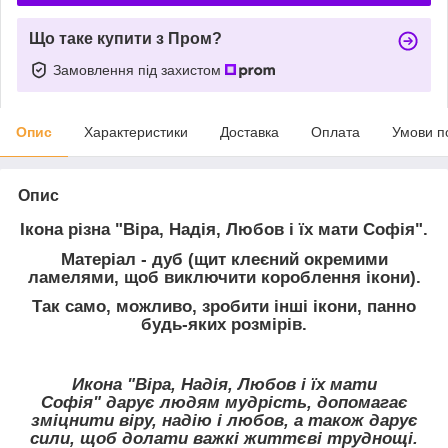
Що таке купити з Пром?
Замовлення під захистом
Опис
Характеристики
Доставка
Оплата
Умови п
Опис
Ікона різна "Віра, Надія, Любов і їх мати Софія".
Матеріал - дуб
(щит клеєний окремими
ламелями, щоб виключити короблення ікони).
Так само, можливо, зробити інші ікони, панно
будь-яких розмірів.
Икона "
Віра, Надія, Любов і їх мати
Софія"
дарує людям мудрість, допомагає
зміцнити віру, надію і любов, а також дарує
сили, щоб долати важкі життєві труднощі.