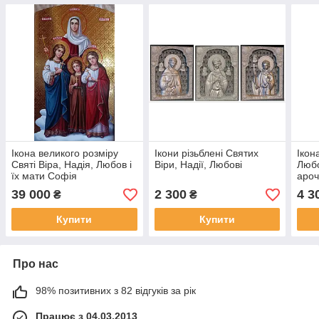
Ікона великого розміру
Ікони різьблені Святих
Ікон
Святі Віра, Надія, Любов і
Віри, Надії, Любові
Любо
їх мати Софія
аро
39 000
2 300
4 3
₴
₴
Купити
Купити
Про нас
98% позитивних з 82 відгуків за рік
Працює з 04.03.2013