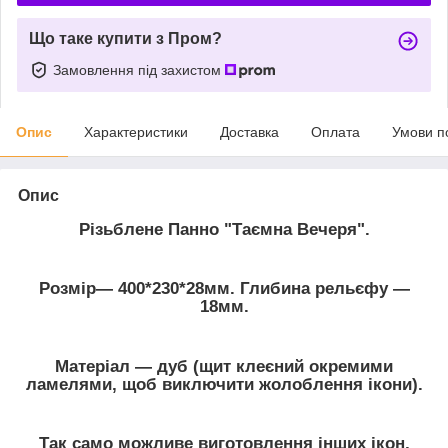
Що таке купити з Пром?
Замовлення під захистом
Опис
Характеристики
Доставка
Оплата
Умови п
Опис
Різьблене Панно "Таємна Вечеря".
Розмір― 400*230*28мм. Глибина рельєфу ―
18мм.
Матеріал ― дуб
(щит клеєний окремими
ламелями, щоб виключити жолоблення ікони).
Так само можливе виготовлення інших ікон,