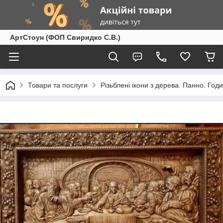
АртСтоун (ФОП Свиридко С.В.)
Товари та послуги
Різьблені ікони з дерева. Панно. Год