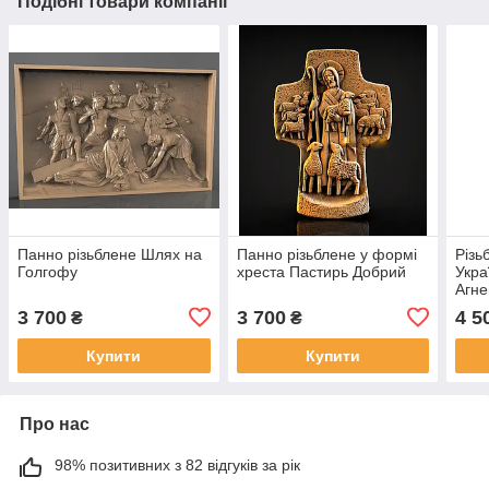
Подібні товари компанії
Панно різьблене Шлях на
Панно різьблене у формі
Різь
Голгофу
хреста Пастирь Добрий
Укра
Агне
3 700
3 700
4 5
₴
₴
Купити
Купити
Про нас
98% позитивних з 82 відгуків за рік