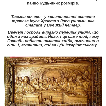
панно будь-яких розмірів.
Таємна вечеря -
у християнстві остання
трапеза Ісуса Христа з його учнями, яка
сталася у Великий четвер.
Ввечері Господь виразно передрік учням, що
один з них зрадить Його, і це саме той, кому
Господь подасть шматок хліба, вмочивши в
сіль, і, вмочивши, подав Іуді Іскаріотському.