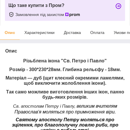
Що таке купити з Пром?
Замовлення під захистом
Опис
Характеристики
Доставка
Оплата
Умови п
Опис
Різьблена ікона "Св. Петро і Павло"
Розмір - 300*230*28мм. Глибина рельєфу - 18мм.
Матеріал ― дуб
(щит клеєний окремими ламелями,
щоб виключити жолоблення ікони).
Так само можливе виготовлення інших ікон, панно
будь-яких розмірів.
Св. апостолам Петру і Павлу,
великим вчителям
Православ'я моляться про примноження віри.
Святому апостолу Петру моляться про
зцілення, про благополучну ловлю риби, про