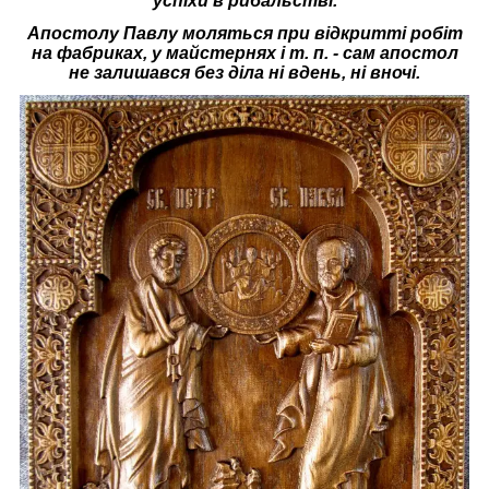
успіхи в рибальстві.
Апостолу Павлу моляться при відкритті робіт
на фабриках, у майстернях і т. п. - сам апостол
не залишався без діла ні вдень, ні вночі.