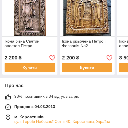
Ікона різна Святий
Ікона різьблена Петро і
Ікон
апостол Петро
Февронія No2
апос
2 200
2 200
8 5
₴
₴
Купити
Купити
Про нас
98% позитивних з 84 відгуків за рік
Працює з 04.03.2013
м. Коростишів
вул. Героїв Небесної Сотні 40, Коростишів, Україна