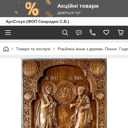
АртСтоун (ФОП Свиридко С.В.)
Товари та послуги
Різьблені ікони з дерева. Панно. Год