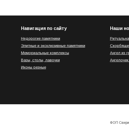
Навигация по сайту
Наши н
Недорогие памятники
Ритуальна
Элитные и эксклюзивные памятники
Скорбящи
Мемориальные комплексы
Ангел из г
Вазы, столы, лавочки
Ангелочек
Иконы резные