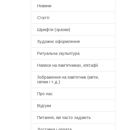
Новини
Статті
Шрифти (зразки)
Художнє оформлення
Ритуальна скульптура
Написи на пам'ятниках, епітафії
Зображення на пам'ятник (квіти,
свічки і т.д.)
Про нас
Відгуки
Питання, які часто задають
Доставка і оплата