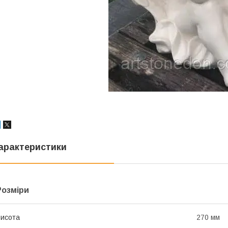
арактеристики
Розміри
исота
270 мм