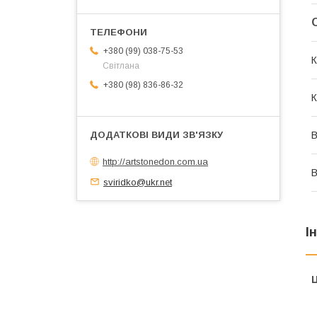
+380 (99) 038-75-53
К
Світлана
+380 (98) 836-86-32
К
В
http://artstonedon.com.ua
sviridko@ukr.net
І
Ц