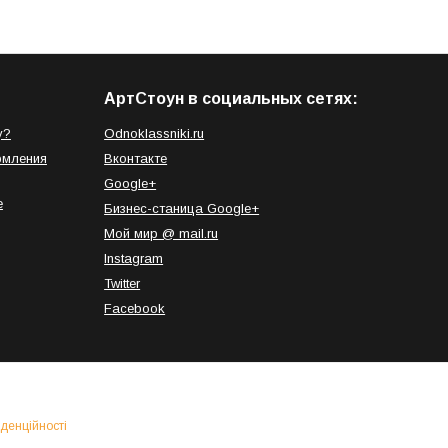
АртСтоун в социальных сетях:
у?
Odnoklassniki.ru
рмления
Вконтакте
Google+
е
Бизнес-станица Google+
Мой мир @ mail.ru
Instagram
Twitter
Facebook
денційності