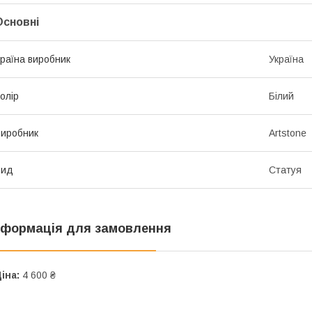
Основні
раїна виробник
Україна
олір
Білий
иробник
Artstone
Вид
Статуя
нформація для замовлення
іна:
4 600 ₴