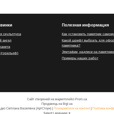
овинки
Полезная информация
я скульптура
Как установить памятник самом
й ангел
Какой шрифт выбрать для офо
памятника?
ранита
Эпитафии, надписи на памятник
 (горельеф)
Примеры наших работ
Сайт створений на маркетплейсі
Prom.ua
Продавець на Bigl.ua
ФОП Свиридко Світлана Василівна (АртСтоун) |
Поскаржитися на контент
|
Політика конфі
Select Language
▼