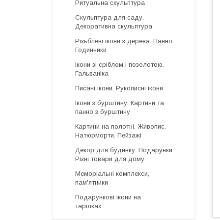
Ритуальна скульптура
Скульптура для саду.
Декоративна скульптура
Різьблені ікони з дерева. Панно.
Годинники
Ікони зі сріблом і позолотою.
Гальваніка
Писані ікони. Рукописні ікони
Ікони з бурштину. Картини та
панно з бурштину
Картини на полотні. Живопис.
Натюрморти. Пейзажі
Декор для будинку. Подарунки.
Різні товари для дому
Меморіальні комплекси,
пам'ятники
Подарункові ікони на
тарілках