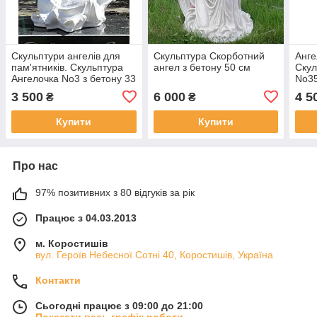
Скульптури ангелів для
Скульптура Скорботний
Анге
пам'ятників. Скульптура
ангел з бетону 50 см
Скул
Ангелочка No3 з бетону 33
No35
см
3 500
6 000
4 5
₴
₴
Купити
Купити
Про нас
97% позитивних з 80 відгуків за рік
Працює з 04.03.2013
м. Коростишів
вул. Героїв Небесної Сотні 40, Коростишів, Україна
Контакти
Сьогодні працює з 09:00 до 21:00
Показати весь графік роботи